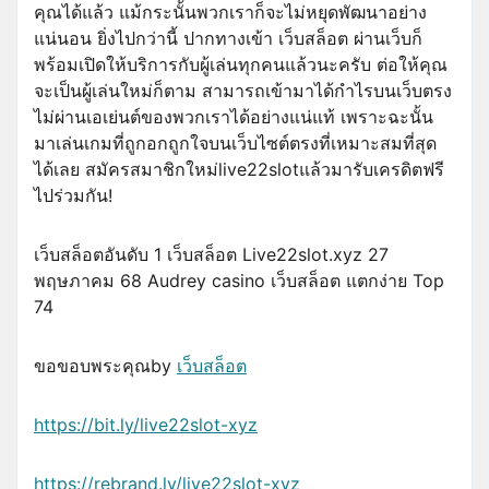
คุณได้แล้ว แม้กระนั้นพวกเราก็จะไม่หยุดพัฒนาอย่าง
แน่นอน ยิ่งไปกว่านี้ ปากทางเข้า เว็บสล็อต ผ่านเว็บก็
พร้อมเปิดให้บริการกับผู้เล่นทุกคนแล้วนะครับ ต่อให้คุณ
จะเป็นผู้เล่นใหม่ก็ตาม สามารถเข้ามาได้กำไรบนเว็บตรง
ไม่ผ่านเอเย่นต์ของพวกเราได้อย่างแน่แท้ เพราะฉะนั้น
มาเล่นเกมที่ถูกอกถูกใจบนเว็บไซต์ตรงที่เหมาะสมที่สุด
ได้เลย สมัครสมาชิกใหม่live22slotแล้วมารับเครดิตฟรี
ไปร่วมกัน!
เว็บสล็อตอันดับ 1 เว็บสล็อต Live22slot.xyz 27
พฤษภาคม 68 Audrey casino เว็บสล็อต แตกง่าย Top
74
ขอขอบพระคุณby
เว็บสล็อต
https://bit.ly/live22slot-xyz
https://rebrand.ly/live22slot-xyz