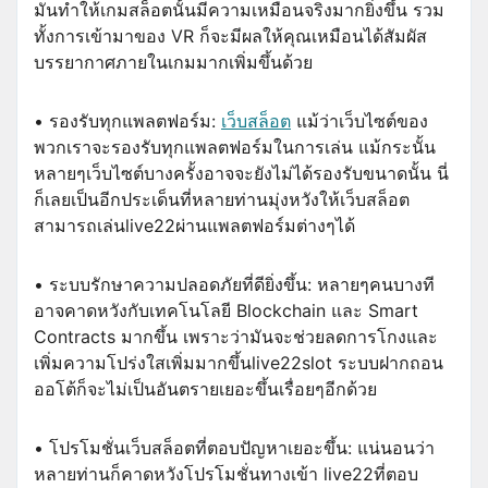
มันทำให้เกมสล็อตนั้นมีความเหมือนจริงมากยิ่งขึ้น รวม
ทั้งการเข้ามาของ VR ก็จะมีผลให้คุณเหมือนได้สัมผัส
บรรยากาศภายในเกมมากเพิ่มขึ้นด้วย
• รองรับทุกแพลตฟอร์ม:
เว็บสล็อต
แม้ว่าเว็บไซต์ของ
พวกเราจะรองรับทุกแพลตฟอร์มในการเล่น แม้กระนั้น
หลายๆเว็บไซต์บางครั้งอาจจะยังไม่ได้รองรับขนาดนั้น นี่
ก็เลยเป็นอีกประเด็นที่หลายท่านมุ่งหวังให้เว็บสล็อต
สามารถเล่นlive22ผ่านแพลตฟอร์มต่างๆได้
• ระบบรักษาความปลอดภัยที่ดียิ่งขึ้น: หลายๆคนบางที
อาจคาดหวังกับเทคโนโลยี Blockchain และ Smart
Contracts มากขึ้น เพราะว่ามันจะช่วยลดการโกงและ
เพิ่มความโปร่งใสเพิ่มมากขึ้นlive22slot ระบบฝากถอน
ออโต้ก็จะไม่เป็นอันตรายเยอะขึ้นเรื่อยๆอีกด้วย
• โปรโมชั่นเว็บสล็อตที่ตอบปัญหาเยอะขึ้น: แน่นอนว่า
หลายท่านก็คาดหวังโปรโมชั่นทางเข้า live22ที่ตอบ