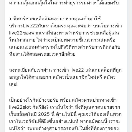
ความกลุ้มอกกลุ้มใจในการทำธุรกรรมต่างๆได้เลยครับ
• ฟีพบร์ช่วยเหลือล้นหลาม: หากคุณเข้ามาใช้
บริการLive22กับเราเว็บตรง คุณจะพบว่า บนเว็บทางเข้า
live22ของพวกเรามีช่องทางสำหรับการช่วยเหลือผู้เล่น
ใหม่มากมาย ไม่ว่าจะเป็นบทความชี้แนะการเล่นหรือ
เสนอแนะเกมต่างๆรวมไปถึงวิถีทางสำหรับการติดต่อกับ
ทีมงานได้ตลอดระยะเวลาอีกด้วย
ลงทะเบียนกับเราผ่าน ทางเข้า live22 เล่นเกมสล็อตที่ถูก
อกถูกใจได้ตามอยาก สมัครเป็นสมาชิกใหม่ฟรี สมัคร
เลย!
เป็นอย่างไรกันบ้างขอรับ พร้อมสมัครผ่านปากทางเข้า
live22slot กันรึยัง? เรามั่นใจว่า สิ่งที่คุณคาดหมายจาก
เว็บสล็อตในปี 2025 นี้ ด้านในปีนี้ คุณจะได้มองเห็นพวก
เราในเวอร์ชันที่ดียิ่งขึ้นอย่างแน่แท้ หากแม้ตอนนี้ เราจะ
แน่ใจว่า ระบบต่างๆสามารถรองรับในสิ่งที่ต้องการของ