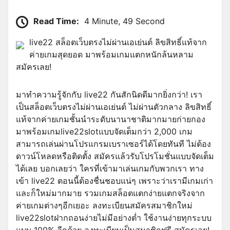
Read Time:
4 Minute, 49 Second
live22 สล็อตเว็บตรงไม่ผ่านเอเย่นต์ ลิขสิทธิ์แท้จาก
ค่ายเกมสุดยอด มาพร้อมเกมแตกหนักล้นหลาม
สมัครเลย!
มาทำความรู้จักกับ live22 กันสักนิดดีมากยิ่งกว่า! เรา
เป็นสล็อตเว็บตรงไม่ผ่านเอเย่นต์ ไม่ผ่านตัวกลาง ลิขสิทธิ์
แท้จากค่ายเกมชั้นนำระดับนานาชาติมากมายก่ายกอง
มาพร้อมเกมlive22slotแบบจัดเต็มกว่า 2,000 เกม
สามารถเล่นผ่านโปรแกรมเบราเซอร์ได้โดยทันที ไม่ต้อง
ดาวน์โหลดหรือติดตั้ง สมัครแล้วรับโปรโมชั่นแบบจัดเต็ม
ได้เลย บอกเลยว่า ใครที่เข้ามาเล่นเกมกับพวกเรา ทาง
เข้า live22 ตอนนี้ต้องชื่นชอบแน่ๆ เพราะว่าเรามีเกมเก่า
และก็ใหม่มากมาย รวมเกมสล็อตแตกง่ายแตกจริงจาก
ค่ายเกมต่างๆอีกเยอะ ลงทะเบียนสมัครสมาชิกใหม่
live22slotฝากถอนง่ายไม่มีอย่างต่ำ ใช้งานง่ายทุกระบบ
แบบ 100% อีกด้วย ลงทะเบียนเป็นสมาชิกฟรี สมัครเลย!