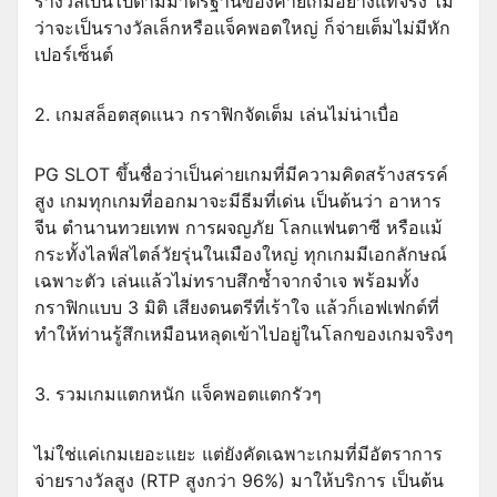
รางวัลเป็นไปตามมาตรฐานของค่ายเกมอย่างแท้จริง ไม่
ว่าจะเป็นรางวัลเล็กหรือแจ็คพอตใหญ่ ก็จ่ายเต็มไม่มีหัก
เปอร์เซ็นต์
2. เกมสล็อตสุดแนว กราฟิกจัดเต็ม เล่นไม่น่าเบื่อ
PG SLOT ขึ้นชื่อว่าเป็นค่ายเกมที่มีความคิดสร้างสรรค์
สูง เกมทุกเกมที่ออกมาจะมีธีมที่เด่น เป็นต้นว่า อาหาร
จีน ตำนานทวยเทพ การผจญภัย โลกแฟนตาซี หรือแม้
กระทั้งไลฟ์สไตล์วัยรุ่นในเมืองใหญ่ ทุกเกมมีเอกลักษณ์
เฉพาะตัว เล่นแล้วไม่ทราบสึกซ้ำจากจำเจ พร้อมทั้ง
กราฟิกแบบ 3 มิติ เสียงดนตรีที่เร้าใจ แล้วก็เอฟเฟกต์ที่
ทำให้ท่านรู้สึกเหมือนหลุดเข้าไปอยู่ในโลกของเกมจริงๆ
3. รวมเกมแตกหนัก แจ็คพอตแตกรัวๆ
ไม่ใช่แค่เกมเยอะแยะ แต่ยังคัดเฉพาะเกมที่มีอัตราการ
จ่ายรางวัลสูง (RTP สูงกว่า 96%) มาให้บริการ เป็นต้น