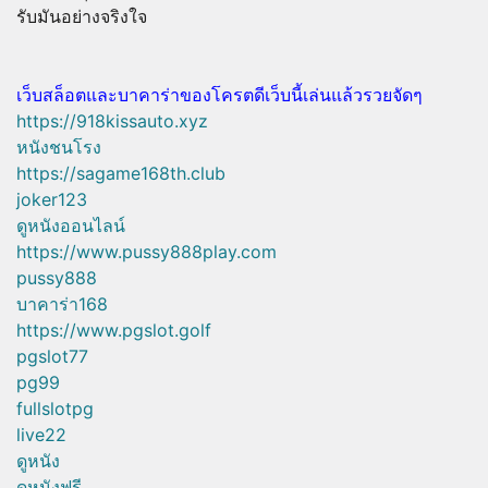
รับมันอย่างจริงใจ
เว็บสล็อตและบาคาร่าของโครตดีเว็บนี้เล่นแล้วรวยจัดๆ
https://918kissauto.xyz
หนังชนโรง
https://sagame168th.club
joker123
ดูหนังออนไลน์
https://www.pussy888play.com
pussy888
บาคาร่า168
https://www.pgslot.golf
pgslot77
pg99
fullslotpg
live22
ดูหนัง
ดูหนังฟรี