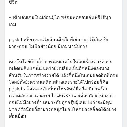
ชีวิต
• เข้าเล่นเกมใหม่ก่อนผู้ใด พร้อมทดสอบเล่นฟรีได้ทุก
เกม
pgslot สล็อตออนไลน์บนมือถือที่เล่นง่าย ได้เงินจริง
ฝาก-ถอน ไม่มีอย่างน้อย มีเกมนานัปการ
เทคโนโลยีก้าวล้ำ การเล่นเกมไม่ใช่แค่เรื่องของความ
เพลิดเพลินแค่นั้น แต่ว่ายังเปลี่ยนเป็นอีกหนึ่งช่องทาง
สำหรับในการสร้างรายได้ แล้วก็หนึ่งในเกมยอดฮิตที่ตอบ
โจทย์ทั้งยังความเพลิดเพลินและรายได้ไปพร้อมก็คือ
pgslot สล็อตออนไลน์บนโทรศัพท์มือถือ ที่มาพร้อม
ความสะดวก เล่นง่าย ได้เงินจริง และที่สำคัญเป็น ฝาก-
ถอนไม่มีอย่างต่ำ เหมาะกับทุกกรุ๊ปผู้เล่น ไม่ว่าจะมีทุน
มากหรือน้อยก็สามารถสนุกไปกับโลกของสล็อตได้อย่าง
เต็มเปี่ยม