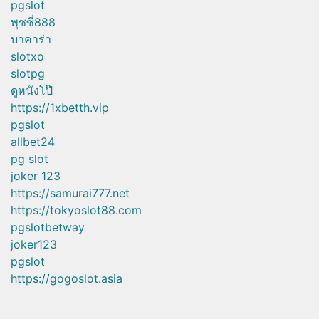
pgslot
พุซซี่888
บาคาร่า
slotxo
slotpg
ดูหนังโป๊
https://1xbetth.vip
pgslot
allbet24
pg slot
joker 123
https://samurai777.net
https://tokyoslot88.com
pgslotbetway
joker123
pgslot
https://gogoslot.asia