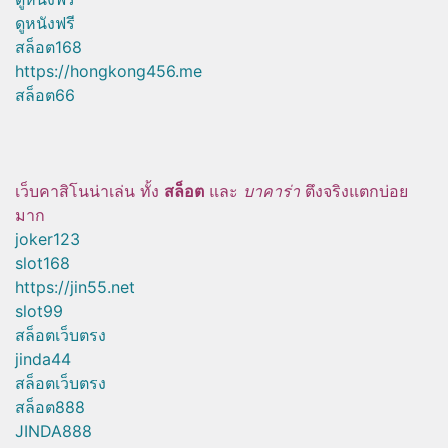
ดูหนังฟรี
สล็อต168
https://hongkong456.me
สล็อต66
เว็บคาสิโนน่าเล่น ทั้ง
สล็อต
และ
บาคาร่า
ตึงจริงแตกบ่อย
มาก
joker123
slot168
https://jin55.net
slot99
สล็อตเว็บตรง
jinda44
สล็อตเว็บตรง
สล็อต888
JINDA888