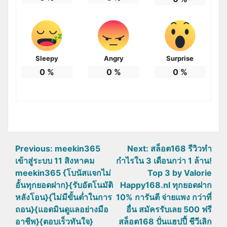
Sleepy
Angry
Surprise
0
%
0
%
0
%
แนะแนว
Previous:
meekin365
Next:
สล็อต168 รีวิวทำ
เข้าสู่ระบบ 11 สิงหาคม
กำไรใน 3 เดือนกว่า 1 ล้าน!
เรื่อง
meekin365 {โบนัสแจกไม่
Top 3 by Valorie
อั้นทุกยอดฝาก}{รับอัตโนมัติ
Happy168.nl ทุกยอดฝาก
หลังโอน}{ไม่มีขั้นต่ำในการ
10% การันตี จ่ายแพง กว่าที่
ถอน}{แอดมินดูแลอย่างมือ
อื่น สมัครรับเลย 500 ฟรี
อาชีพ}{ตอบเร็วทันใจ}
สล็อต168 ปั่นแฮปปี้ ชีวีเลิก