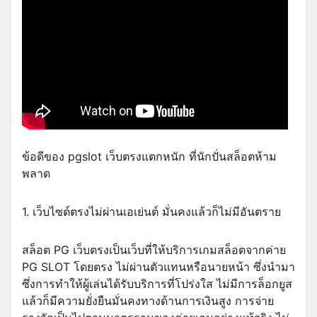
ข้อดีของ pgslot เว็บตรงแตกหนัก ที่นักปั่นสล็อตห้าม
พลาด
1. เว็บไซต์ตรงไม่ผ่านเอเย่นต์ มั่นคงแล้วก็ไม่มีอันตราย
สล็อต PG เว็บตรงเป็นเว็บที่ให้บริการเกมสล็อตจากค่าย
PG SLOT โดยตรง ไม่ผ่านตัวแทนหรือนายหน้า ซึ่งนำมา
ซึ่งการทำให้ผู้เล่นได้รับบริการที่โปร่งใส ไม่มีการล็อกยูส
แล้วก็มีความยั่งยืนมั่นคงทางด้านการเงินสูง การจ่าย