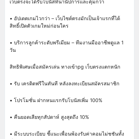
เว็บตรงจะได้รับโบนัสที่นานัปการและคุ้มกว่า
• อัปเดตเกมไวกว่า – เว็บไซต์ตรงมักเป็นเจ้าแรกที่ได้
สิทธิ์เปิดตัวเกมใหม่ก่อนใคร
• บริการลูกค้าระดับพรีเมียม – ทีมงานมืออาชีพดูแล 1
วัน
สิทธิพิเศษเมื่อสมัครเล่น ทางเข้าpg เว็บตรงแตกหนัก
• รับ เครดิตฟรีในทันที หลังลงทะเบียนสมัครสมาชิก
• โปรโมชั่น ฝากหนแรกรับโบนัสเพิ่ม 100%
• คืนยอดเสียทุกสัปดาห์ สูงสุดถึง 10%
• มีระบบระเบียบ ชี้แนะเพื่อนพ้องรับค่าคอมไม่ชชันทั้ง