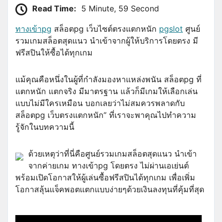
Read Time:
5 Minute, 59 Second
ทางเข้าpg
สล็อตpg เว็บไซต์ตรงแตกหนัก
pgslot
ศูนย์
รวมเกมสล็อตสุดแนว นำเข้าจากผู้ให้บริการโดยตรง มี
ฟรีสปินให้ซื้อได้ทุกเกม
แม้คุณคือหนึ่งในผู้ที่กำลังมองหาแหล่งพนัน สล็อตpg ที่
แตกหนัก แตกจริง มีมาตรฐาน แล้วก็มีเกมให้เลือกเล่น
แบบไม่มีใครเหมือน บอกเลยว่าไม่สมควรพลาดกับ
สล็อตpg เว็บตรงแตกหนัก” ที่เราจะพาคุณไปทำความ
รู้จักในบทความนี้
ด้วยเหตุว่าที่นี่คือศูนย์รวมเกมสล็อตสุดแนว นำเข้า
จากค่ายเกม ทางเข้าpg โดยตรง ไม่ผ่านเอเย่นต์
พร้อมเปิดโอกาสให้ผู้เล่นซื้อฟรีสปินได้ทุกเกม เพื่อเพิ่ม
โอกาสลุ้นแจ็คพอตแตกแบบง่ายๆด้วยเงินลงทุนที่คุ้มที่สุด