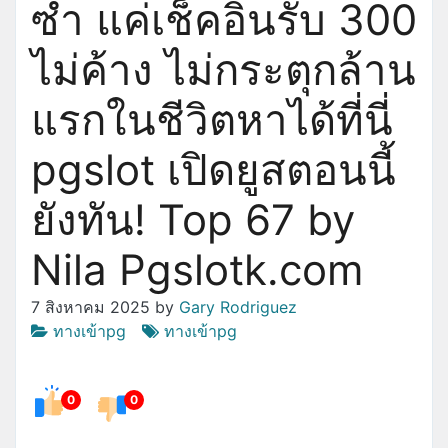
ซ้ำ แค่เช็คอินรับ 300
ไม่ค้าง ไม่กระตุกล้าน
แรกในชีวิตหาได้ที่นี่
pgslot เปิดยูสตอนนี้
ยังทัน! Top 67 by
Nila Pgslotk.com
7 สิงหาคม 2025
by
Gary Rodriguez
ทางเข้าpg
ทางเข้าpg
0
0