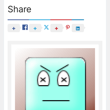
Share