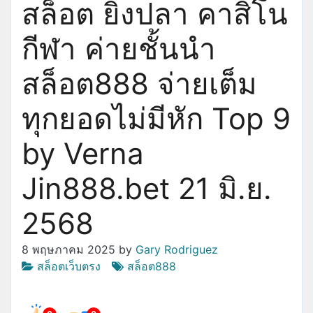
สล็อต ยิงปลา คาสิโน
กีฬา ค่ายชั้นนำ
สล็อต888 จ่ายเต็ม
ทุกยอดไม่มีหัก Top 9
by Verna
Jin888.bet 21 มิ.ย.
2568
8 พฤษภาคม 2025
by
Gary Rodriguez
สล็อตเว็บตรง
สล็อต888