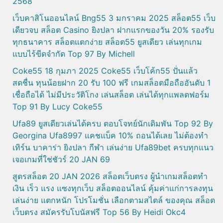
2568
เว็บคาสิโนออนไลน์ Bng55 3 มกราคม 2025 สล็อต55 เว็บ
เดียวจบ สล็อต Casino ยิงปลา ฝากแรกของวัน 20% รองรับ
ทุกธนาคาร สล็อตแตกง่าย สล็อต55 ยูสเดียว เล่นทุกเกม
แบบไร้ขีดจำกัด Top 97 By Michell
Coke55 18 กุมภา 2025 Coke55 เว็บโค้ก55 ปั่นแล้ว
สดชื่น ทุนน้อยฝาก 20 รับ 100 ฟรี เกมสล็อตมือถืออันดับ 1
เชื่อถือได้ ไม่มีประวัติโกง เล่นสล็อต เล่นได้ทุกแพลตฟอร์ม
Top 91 By Lucy Coke55
Ufa89 ยูสเดียวเล่นได้ครบ ตอบโจทย์นักเดิมพัน Top 92 By
Georgina Ufa8997 แคชแบ็ค 10% ถอนได้เลย ไม่ต้องทำ
เทิร์น บาคาร่า ยิงปลา กีฬา เล่นง่าย Ufa89bet ครบทุกแนว
เจอเกมที่ใช่ชัวร์ 20 JAN 69
สูตรสล็อต 20 JAN 2026 สล็อตเว็บตรง ผู้นำเกมสล็อตทำ
เงิน เร็ว แรง แซงทุกเว็บ สล็อตออนไลน์ คุ้มค่าแก่การลงทุน
เล่นง่าย แตกหนัก โปรโมชั่น เลือกตามสไตล์ ของคุณ สล็อต
เว็บตรง สมัครรับโบนัสฟรี Top 56 By Heidi Okc4