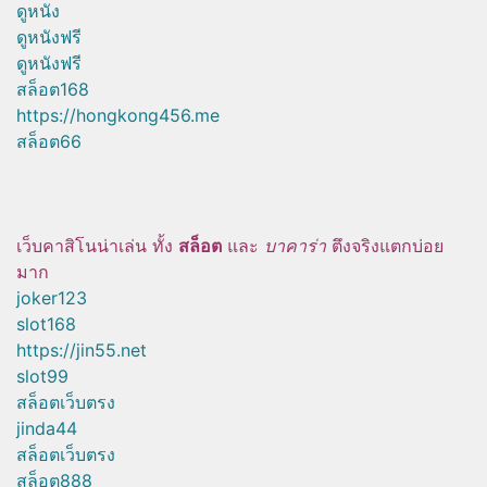
ดูหนัง
ดูหนังฟรี
ดูหนังฟรี
สล็อต168
https://hongkong456.me
สล็อต66
เว็บคาสิโนน่าเล่น ทั้ง
สล็อต
และ
บาคาร่า
ตึงจริงแตกบ่อย
มาก
joker123
slot168
https://jin55.net
slot99
สล็อตเว็บตรง
jinda44
สล็อตเว็บตรง
สล็อต888