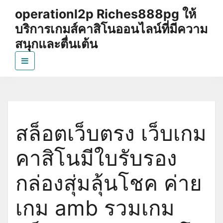
Skip
operationl2p Riches888pg ให้
to
บริการเกมส์คาสิโนออนไลน์ที่มีความ
the
content
สนุกและตื่นเต้น
https://operationl2p.com Sbfplay เป็นเว็บไซต์ที่น่า
สนใจสำหรับคนที่ชื่นชอบเกมส์คาสิโนออนไลน์
สล็อตเว็บตรง เว็บเกม
คาสิโนมีใบรับรอง
กล่องสุ่มลุ้นโชค ค่าย
เกม amb รวมเกม