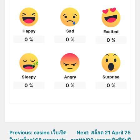
Happy
Sad
Excited
0
%
0
%
0
%
Sleepy
Angry
Surprise
0
%
0
%
0
%
แนะแนว
Previous:
casino เว็บเปิด
Next:
สล็อต 21 April 25
ใหม่ สล็อต168 ทดลองเล่น
sretthi99 แจกเครดิตฟีรับปี