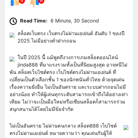
0
0
Read Time:
6 Minute, 30 Second
สล็อตเว็บตรง เว็บตรงไม่ผ่านเอเย่นต์ อันดับ 1 ของปี
2025 ไม่มีอย่างต่ำฝากถอน
ในปี 2025 นี้ แม้พูดถึงวงการเกมสล็อตออนไลน์
jinda888 ที่มาแรงรวมทั้งเป็นที่นิยมสูงสุด อาจหนีไม่
พ้น สล็อตเว็บไซต์ตรง เว็บไซต์ตรงไม่ผ่านเอเย่นต์ ที่
เปลี่ยนเป็นตัวเลือกชั้น 1 ของนักพนันทั่วไทย ด้วยจุดเด่น
เรื่องความยั่งยืน ไม่เป็นอันตราย และระบบฝากถอนไม่มี
อย่างน้อย ทำให้ผู้เล่นทุกระดับสามารถเข้าถึงได้อย่างเท่า
เทียม ไม่ว่าจะเป็นมือใหม่หรือเซียนสล็อตก็สามารถร่วม
สนุกสนานได้โดยไม่มีข้อจำกัด
ไม่เป็นอันตราย ไม่ผ่านคนกลาง สล็อต888 เว็บไซต์
ตรงไม่ผ่านเอเย่นต์ หมายความว่า คุณเล่นกับผู้ให้