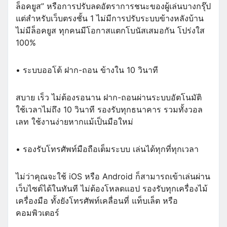
ล็อคยูส” หรือการปรับลดอัตราการชนะของผู้เล่นบางกรุ๊ป
แต่สำหรับเว็บตรงชั้น 1 ไม่มีการปรับระบบข้างหลังบ้าน
ไม่มีล็อคยูส ทุกคนมีโอกาสแตกโบนัสเสมอกัน โปร่งใส
100%
• ระบบออโต้ ฝาก-ถอน ข้างใน 10 วินาที
สบาย เร็ว ไม่ต้องรอนาน ฝาก-ถอนผ่านระบบอัตโนมัติ
ใช้เวลาไม่ถึง 10 วินาที รองรับทุกธนาคาร รวมทั้งวอล
เลท ใช้งานง่ายหากแม้เป็นมือใหม่
• รองรับโทรศัพท์มือถือเต็มระบบ เล่นได้ทุกที่ทุกเวลา
ไม่ว่าคุณจะใช้ iOS หรือ Android ก็สามารถเข้าเล่นผ่าน
เว็บไซต์ได้ในทันที ไม่ต้องโหลดแอป รองรับทุกเครื่องไม้
เครื่องมือ ทั้งยังโทรศัพท์เคลื่อนที่ แท็บเล็ต หรือ
คอมพิวเตอร์