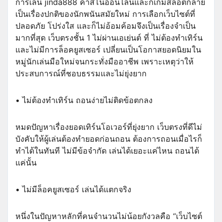
การเล่น jinda888 คาสิโนออนไลน์และก็เกมสล็อตกลาย
เป็นเรื่องปกติของนักพนันสมัยใหม่ การเลือกเว็บไซต์ที่
ปลอดภัย โปร่งใส และก็ไม่อ้อมค้อมจึงเป็นเรื่องจำเป็น
มากที่สุด เว็บตรงชั้น 1 ไม่ผ่านเอเย่นต์ ที่ ไม่ต้องทำเทิร์น
และไม่มีการล็อคยูสเซอร์ เปลี่ยนเป็นโอกาสยอดนิยมใน
หมู่นักเล่นมือใหม่จนกระทั่งมืออาชีพ เพราะเหตุว่าให้
ประสบการณ์ที่ชอบธรรมและไม่ยุ่งยาก
• ไม่ต้องทำเทิร์น ถอนง่ายไม่ติดข้อตกลง
หมดปัญหาเรื่องยอดเทิร์นโอเวอร์ที่ยุ่งยาก เว็บตรงที่ดีไม่
บังคับให้ผู้เล่นต้องทำยอดก่อนถอน ต้องการถอนเมื่อไรก็
ทำได้ในทันที ไม่มีข้อจำกัด เล่นได้เยอะแค่ไหน ถอนได้
แค่นั้น
• ไม่มีล็อคยูสเซอร์ เล่นได้แตกจริง
หนึ่งในปัญหาหลักที่คนจำนวนไม่น้อยกังวลคือ “เว็บไซต์