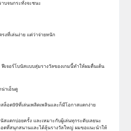
 ตราบจนกระทั่งจะชนะ
รงที่เล่นง่าย แต่ว่าจ่ายหนัก
้ ฟีเจอร์โบนัสแบบสุ่มรางวัลของเกมนี้ทำให้ผมตื่นเต้น
น่าเอ็นดู
ล็อต99ที่เล่นเพลิดเพลินและก็มีโอกาสแตกง่าย
 โบนัสแตกบ่อยครั้ง และเหมาะกับผู้เล่นทุกระดับเลยนะ
็อตที่สนุกสนานและได้ลุ้นรางวัลใหญ่ ผมขอแนะนำให้