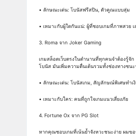
• ลักษณะเด่น: โบนัสฟรีสปิน, ตัวคูณแบบสุ่ม
• เหมาะกับผู้ใดกันแน่: ผู้ที่ชอบเกมที่ภาพสวย เ
3. Roma จาก Joker Gaming
เกมสล็อตเว็บตรงในตำนานที่ทุกคนจำต้องรู้จัก 
โบนัส มันเพิ่มความตื่นเต้นรวมทั้งช่องทางชน
• ลักษณะเด่น: โบนัสเกม, สัญลักษณ์พิเศษทำเง
• เหมาะกับใคร: คนที่ถูกใจเกมแนวเสี่ยงภัย
4. Fortune Ox จาก PG Slot
หากคุณชอบเกมที่เน้นย้ำจังหวะชนะง่าย ผมขอช