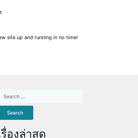
t
ew site up and running in no time!
earch
or:
เรื่องล่าสุด