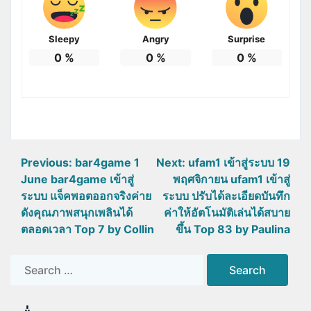
Sleepy
Angry
Surprise
0
%
0
%
0
%
แนะแนว
Previous:
bar4game 1
Next:
ufam1 เข้าสู่ระบบ 19
June bar4game เข้าสู่
พฤศจิกายน ufam1 เข้าสู่
เรื่อง
ระบบ แจ็คพอตออกจริงค่าย
ระบบ ปรับได้ละเอียดบันทึก
ดังคุณภาพสนุกเพลินได้
ค่าให้อัตโนมัติเล่นได้สบาย
ตลอดเวลา Top 7 by Collin
ขึ้น Top 83 by Paulina
Search
for: