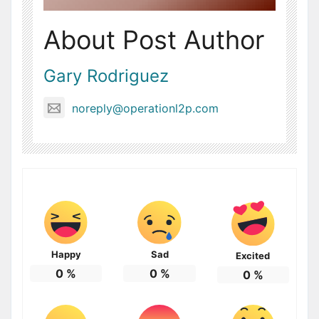
About Post Author
Gary Rodriguez
noreply@operationl2p.com
Happy
Sad
Excited
0
%
0
%
0
%