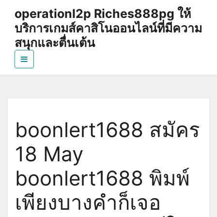
Skip
operationl2p Riches888pg ให้
to
บริการเกมส์คาสิโนออนไลน์ที่มีความ
the
content
สนุกและตื่นเต้น
https://operationl2p.com Sbfplay เป็นเว็บไซต์ที่น่า
สนใจสำหรับคนที่ชื่นชอบเกมส์คาสิโนออนไลน์
boonlert1688 สมัคร
18 May
boonlert1688 พิมพ์
เพียงบางคำก็เจอ