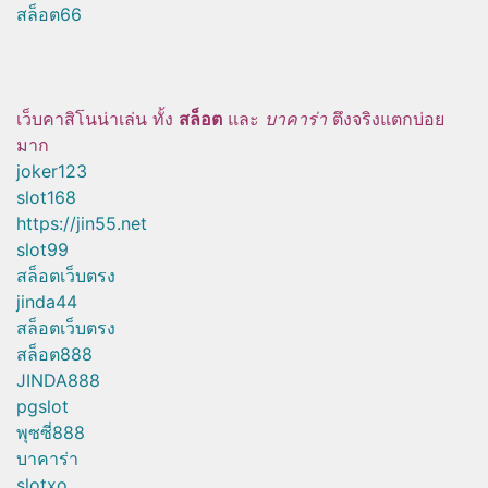
สล็อต66
เว็บคาสิโนน่าเล่น ทั้ง
สล็อต
และ
บาคาร่า
ตึงจริงแตกบ่อย
มาก
joker123
slot168
https://jin55.net
slot99
สล็อตเว็บตรง
jinda44
สล็อตเว็บตรง
สล็อต888
JINDA888
pgslot
พุซซี่888
บาคาร่า
slotxo