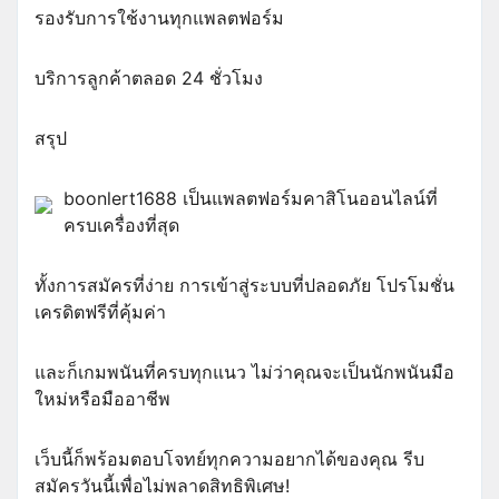
รองรับการใช้งานทุกแพลตฟอร์ม
บริการลูกค้าตลอด 24 ชั่วโมง
สรุป
boonlert1688 เป็นแพลตฟอร์มคาสิโนออนไลน์ที่
ครบเครื่องที่สุด
ทั้งการสมัครที่ง่าย การเข้าสู่ระบบที่ปลอดภัย โปรโมชั่น
เครดิตฟรีที่คุ้มค่า
และก็เกมพนันที่ครบทุกแนว ไม่ว่าคุณจะเป็นนักพนันมือ
ใหม่หรือมืออาชีพ
เว็บนี้ก็พร้อมตอบโจทย์ทุกความอยากได้ของคุณ รีบ
สมัครวันนี้เพื่อไม่พลาดสิทธิพิเศษ!