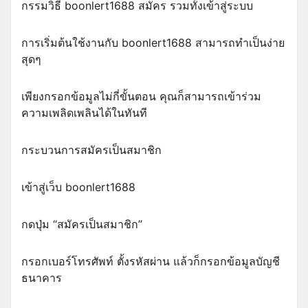
กรรมวิธี boonlert1688 สมัคร รวมทั้งเข้าสู่ระบบ
การเริ่มต้นใช้งานกับ boonlert1688 สามารถทำเป็นง่าย
สุดๆ
เพียงกรอกข้อมูลไม่กี่ขั้นตอน คุณก็สามารถเข้าร่วม
ความเพลิดเพลินได้ในทันที
กระบวนการสมัครเป็นสมาชิก
เข้าสู่เว็บ boonlert1688
กดปุ่ม “สมัครเป็นสมาชิก”
กรอกเบอร์โทรศัพท์ ตั้งรหัสผ่าน แล้วก็กรอกข้อมูลบัญชี
ธนาคาร