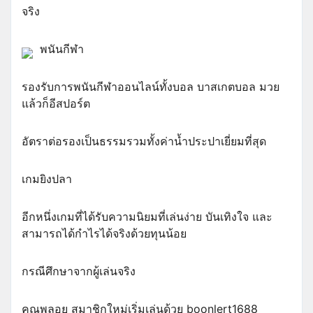
จริง
พนันกีฬา
รองรับการพนันกีฬาออนไลน์ทั้งบอล บาสเกตบอล มวย
แล้วก็อีสปอร์ต
อัตราต่อรองเป็นธรรมรวมทั้งค่าน้ำประปาเยี่ยมที่สุด
เกมยิงปลา
อีกหนึ่งเกมที่ได้รับความนิยมที่เล่นง่าย บันเทิงใจ และ
สามารถได้กำไรได้จริงด้วยทุนน้อย
กรณีศึกษาจากผู้เล่นจริง
คุณพลอย สมาชิกใหม่เริ่มเล่นด้วย boonlert1688