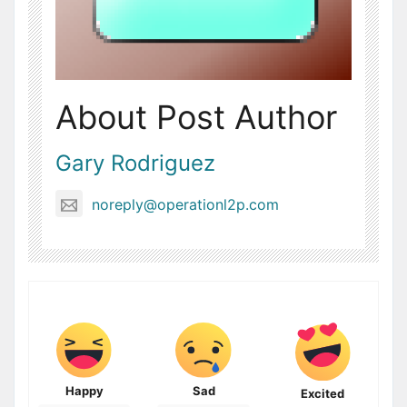
About Post Author
Gary Rodriguez
noreply@operationl2p.com
Happy
Sad
Excited