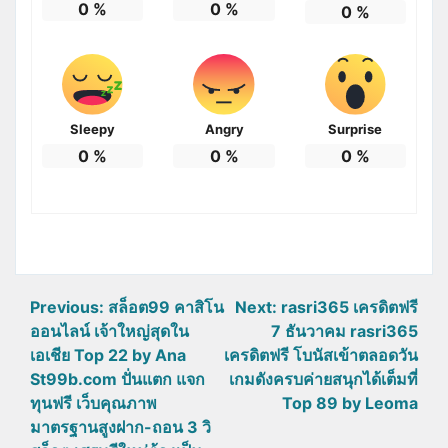
0
%
0
%
0
%
Sleepy
Angry
Surprise
0
%
0
%
0
%
แนะแนว
Previous:
สล็อต99 คาสิโน
Next:
rasri365 เครดิตฟรี
ออนไลน์ เจ้าใหญ่สุดใน
7 ธันวาคม rasri365
เรื่อง
เอเชีย Top 22 by Ana
เครดิตฟรี โบนัสเข้าตลอดวัน
St99b.com ปั่นแตก แจก
เกมดังครบค่ายสนุกได้เต็มที่
ทุนฟรี เว็บคุณภาพ
Top 89 by Leoma
มาตรฐานสูงฝาก-ถอน 3 วิ