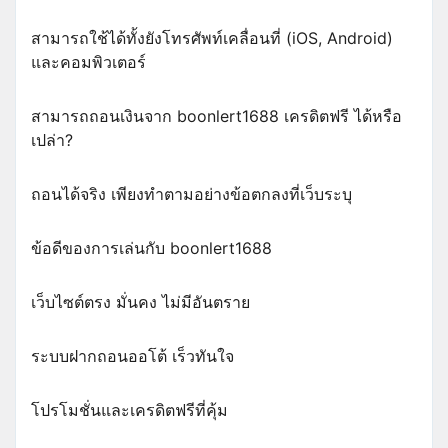
สามารถใช้ได้ทั้งยังโทรศัพท์เคลื่อนที่ (iOS, Android)
และคอมพิวเตอร์
สามารถถอนเงินจาก boonlert1688 เครดิตฟรี ได้หรือ
เปล่า?
ถอนได้จริง เพียงทำตามอย่างข้อตกลงที่เว็บระบุ
ข้อดีของการเล่นกับ boonlert1688
เว็บไซต์ตรง มั่นคง ไม่มีอันตราย
ระบบฝากถอนออโต้ เร็วทันใจ
โปรโมชั่นและเครดิตฟรีที่คุ้ม