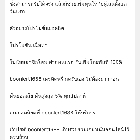
ซึ่งสามารถรับได้จริง แล้วก็ช่วยเพิ่มทุนให้กับผู้เล่นตั้งแต่
วันแรก
ตัวอย่างโปรโมชั่นยอดฮิต
โปรโมชั่น เนื้อหา
โบนัสสมาชิกใหม่ ฝากหนแรก รับเพิ่มโดยทันที 100%
boonlert1688 เครดิตฟรี กดรับเอง ไม่ต้องฝากก่อน
คืนยอดเสีย คืนสูงสุด 5% ทุกสัปดาห์
เกมยอดนิยมที่ boonlert1688 ให้บริการ
เว็บไซต์ boonlert1688 เก็บรวบรวมเกมพนันออนไลน์ไว้
ครบถ้วน