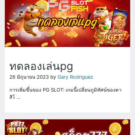
ทดลองเล่นpg
26 มิถุนายน 2023
by
Gary Rodriguez
การเพิ่มขึ้นของ PG SLOT: เกมนี้เปลี่ยนภูมิทัศน์ของคา
สิโ ...