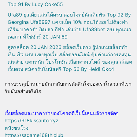
Top 91 By Lucy Coke55
Ufa89 ยูสเดียวเล่นได้ครบ ตอบโจทย์นักเดิมพัน Top 92 By
Georgina Ufa8997 แคชแบ็ค 10% ถอนได้เลย ไม่ต้องทำ
เทิร์น บาคาร่า ยิงปลา กีฬา เล่นง่าย Ufa89bet ครบทุกแนว
เจอเกมที่ใช่ชัวร์ 20 JAN 69
สูตรสล็อต 20 JAN 2026 สล็อตเว็บตรง ผู้นำเกมสล็อตทำ
เงิน เร็ว แรง แซงทุกเว็บ สล็อตออนไลน์ คุ้มค่าแก่การลงทุน
เล่นง่าย แตกหนัก โปรโมชั่น เลือกตามสไตล์ ของคุณ สล็อต
เว็บตรง สมัครรับโบนัสฟรี Top 56 By Heidi Okc4
การบรรลุเป้าหมายมักมากับการตัดสินใจของเราในเวลาที่เรา
รับมันอย่างจริงใจ
เว็บสล็อตและบาคาร่าของโครตดีเว็บนี้เล่นแล้วรวยจัดๆ
https://918kissauto.xyz
หนังชนโรง
https://sagame168th.club