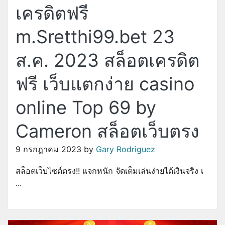
เครดิตฟรี
m.Sretthi99.bet 23
ส.ค. 2023 สล็อตเครดิต
ฟรี เว็บแตกง่าย casino
online Top 69 by
Cameron สล็อตเว็บตรง
9 กรกฎาคม 2023
by
Gary Rodriguez
สล็อตเว็บไซต์ตรง!! แจกหนัก จัดเต็มเล่นง่ายได้เงินจริง เ
...