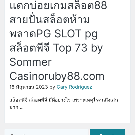
แตกบ่อยเกมสล็อต88
สายปั่นสล็อตห้าม
พลาดPG SLOT pg
สล็อตพีจี Top 73 by
Sommer
Casinoruby88.com
16 มิถุนายน 2023
by
Gary Rodriguez
สล็อตพีจี สล็อตพีจี มีดีอย่างไร เพราะเหตุไรคนถึงเล่น
มาก ...
Search