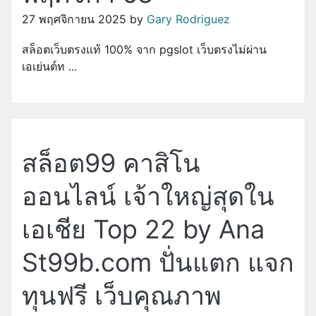
27 พฤศจิกายน 2025
by
Gary Rodriguez
สล็อตเว็บตรงแท้ 100% จาก pgslot เว็บตรงไม่ผ่าน
เอเย่นต์ท ...
สล็อต99 คาสิโน
ออนไลน์ เจ้าใหญ่สุดใน
เอเชีย Top 22 by Ana
St99b.com ปั่นแตก แจก
ทุนฟรี เว็บคุณภาพ