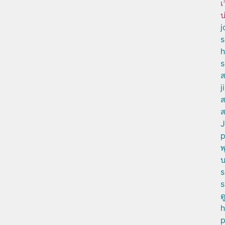
เ
บ
j
s
h
s
ส
j
ส
ส
p
พ
บ
s
s
ด
h
p