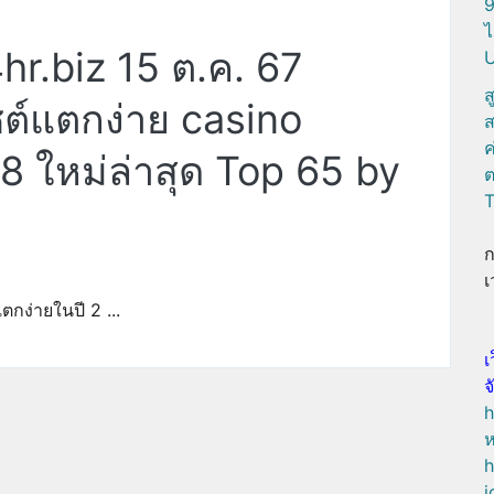
9
ไ
hr.biz 15 ต.ค. 67
U
ส
ต์แตกง่าย casino
ส
ค
18 ใหม่ล่าสุด Top 65 by
ต
T
ก
เ
กง่ายในปี 2 ...
เ
จ
h
ห
h
j