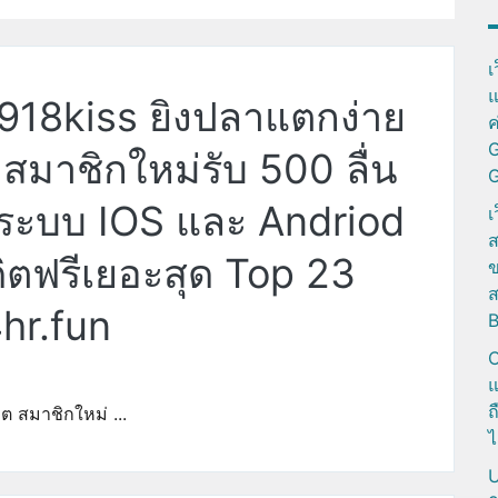
เ
แ
 918kiss ยิงปลาแตกง่าย
ค
G
สมาชิกใหม่รับ 500 ลื่น
G
บระบบ IOS และ Andriod
เ
ส
ิตฟรีเยอะสุด Top 23
ข
ส
hr.fun
B
C
แ
ถ
ต สมาชิกใหม่ ...
ไ
U