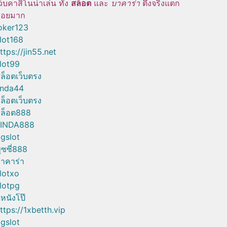
ว็บคาสิโนน่าเล่น ทั้ง
สล็อต
และ
บาคาร่า
ตึงจริงแตก
่อยมาก
oker123
lot168
ttps://jin55.net
lot99
ล็อตเว็บตรง
inda44
ล็อตเว็บตรง
ล็อต888
JINDA888
gslot
ุซซี่888
าคาร่า
lotxo
lotpg
ูหนังโป๊
ttps://1xbetth.vip
gslot