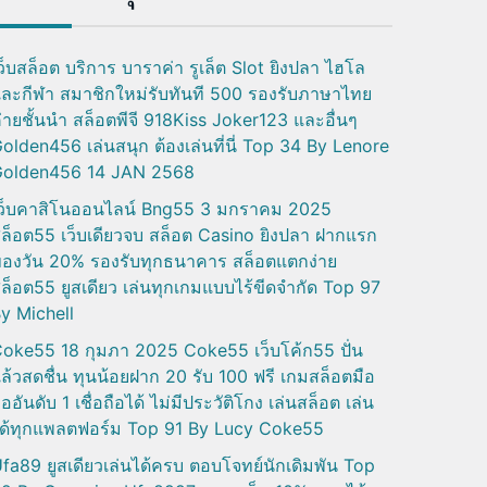
ว็บสล็อต บริการ บาราค่า รูเล็ต Slot ยิงปลา ไฮโล
ละกีฬา สมาชิกใหม่รับทันที 500 รองรับภาษาไทย
่ายชั้นนำ สล็อตพีจี 918Kiss Joker123 และอื่นๆ
olden456 เล่นสนุก ต้องเล่นที่นี่ Top 34 By Lenore
olden456 14 JAN 2568
ว็บคาสิโนออนไลน์ Bng55 3 มกราคม 2025
ล็อต55 เว็บเดียวจบ สล็อต Casino ยิงปลา ฝากแรก
องวัน 20% รองรับทุกธนาคาร สล็อตแตกง่าย
ล็อต55 ยูสเดียว เล่นทุกเกมแบบไร้ขีดจำกัด Top 97
y Michell
oke55 18 กุมภา 2025 Coke55 เว็บโค้ก55 ปั่น
ล้วสดชื่น ทุนน้อยฝาก 20 รับ 100 ฟรี เกมสล็อตมือ
ืออันดับ 1 เชื่อถือได้ ไม่มีประวัติโกง เล่นสล็อต เล่น
ด้ทุกแพลตฟอร์ม Top 91 By Lucy Coke55
fa89 ยูสเดียวเล่นได้ครบ ตอบโจทย์นักเดิมพัน Top