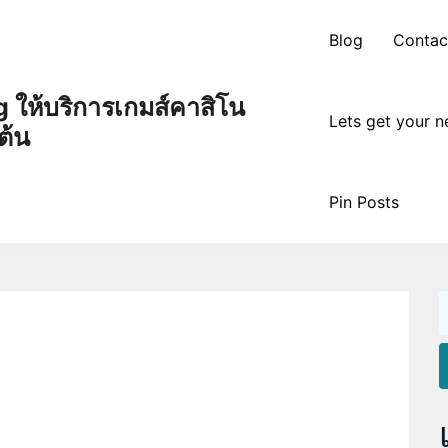
Blog
Contac
ให้บริการเกมส์คาสิโน
Lets get your n
ต้น
ซต์ที่น่าสนใจสำหรับคนที่ชื่นชอบเกมส์คาสิโนออนไลน์
Pin Posts
S
f