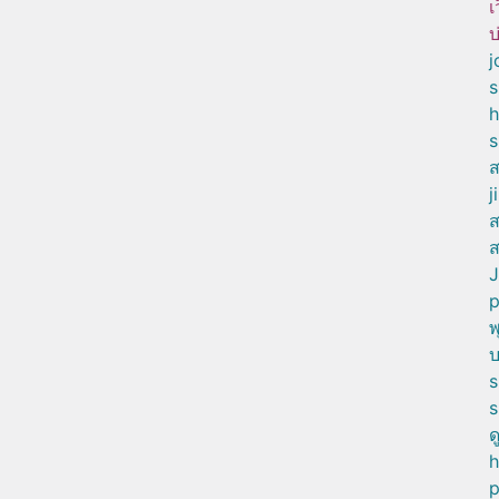
เ
บ
j
s
h
s
ส
j
ส
ส
p
พ
บ
s
s
ด
h
p