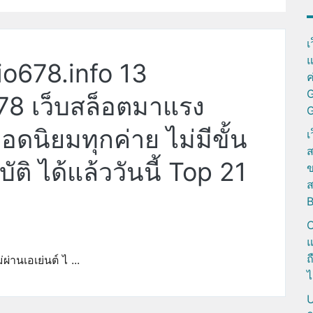
เ
แ
o678.info 13
ค
G
8 เว็บสล็อตมาแรง
G
ดนิยมทุกค่าย ไม่มีขั้น
เ
ส
ัติ ได้แล้ววันนี้ Top 21
ข
ส
B
C
แ
ถ
านเอเย่นต์ ไ ...
ไ
U