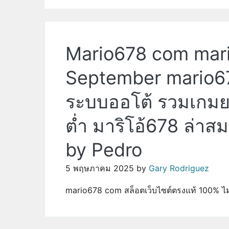
Mario678 com mari
September mario67
ระบบออโต้ รวมเกมยอ
ต่ำ มาริโอ้678 ล่าสมบ
by Pedro
5 พฤษภาคม 2025
by
Gary Rodriguez
mario678 com สล็อตเว็บไซต์ตรงแท้ 100% ไม่ผ่