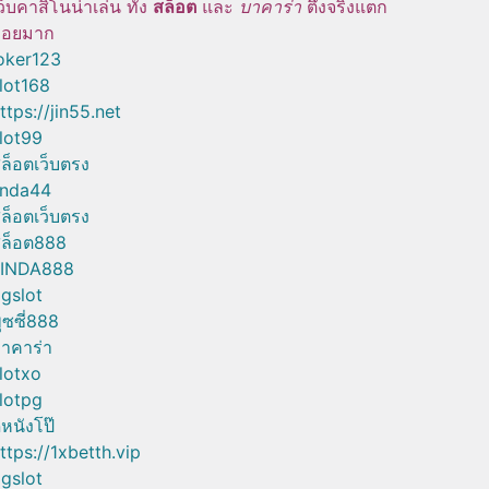
ว็บคาสิโนน่าเล่น ทั้ง
สล็อต
และ
บาคาร่า
ตึงจริงแตก
่อยมาก
oker123
lot168
ttps://jin55.net
lot99
ล็อตเว็บตรง
inda44
ล็อตเว็บตรง
ล็อต888
JINDA888
gslot
ุซซี่888
าคาร่า
lotxo
lotpg
ูหนังโป๊
ttps://1xbetth.vip
gslot