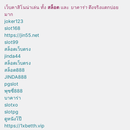
เว็บคาสิโนน่าเล่น ทั้ง
สล็อต
และ
บาคาร่า
ตึงจริงแตกบ่อย
มาก
joker123
slot168
https://jin55.net
slot99
สล็อตเว็บตรง
jinda44
สล็อตเว็บตรง
สล็อต888
JINDA888
pgslot
พุซซี่888
บาคาร่า
slotxo
slotpg
ดูหนังโป๊
https://1xbetth.vip