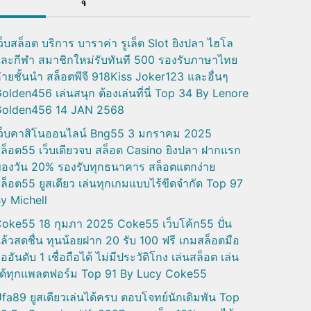
ว็บสล็อต บริการ บาราค่า รูเล็ต Slot ยิงปลา ไฮโล
ละกีฬา สมาชิกใหม่รับทันที 500 รองรับภาษาไทย
่ายชั้นนำ สล็อตพีจี 918Kiss Joker123 และอื่นๆ
olden456 เล่นสนุก ต้องเล่นที่นี่ Top 34 By Lenore
olden456 14 JAN 2568
ว็บคาสิโนออนไลน์ Bng55 3 มกราคม 2025
ล็อต55 เว็บเดียวจบ สล็อต Casino ยิงปลา ฝากแรก
องวัน 20% รองรับทุกธนาคาร สล็อตแตกง่าย
ล็อต55 ยูสเดียว เล่นทุกเกมแบบไร้ขีดจำกัด Top 97
y Michell
oke55 18 กุมภา 2025 Coke55 เว็บโค้ก55 ปั่น
ล้วสดชื่น ทุนน้อยฝาก 20 รับ 100 ฟรี เกมสล็อตมือ
ืออันดับ 1 เชื่อถือได้ ไม่มีประวัติโกง เล่นสล็อต เล่น
ด้ทุกแพลตฟอร์ม Top 91 By Lucy Coke55
fa89 ยูสเดียวเล่นได้ครบ ตอบโจทย์นักเดิมพัน Top