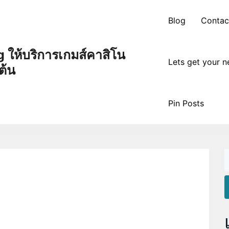
Blog
Contac
ให้บริการเกมส์คาสิโน
Lets get your n
ต้น
ซต์ที่น่าสนใจสำหรับคนที่ชื่นชอบเกมส์คาสิโนออนไลน์
Pin Posts
S
f