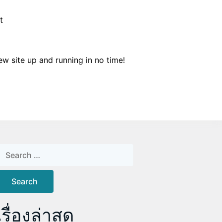
t
ew site up and running in no time!
earch
or:
เรื่องล่าสุด