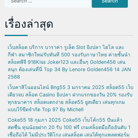
for:
เรื่องล่าสุด
เว็บสล็อต บริการ บาราค่า รูเล็ต Slot ยิงปลา ไฮโล และ
กีฬา สมาชิกใหม่รับทันที 500 รองรับภาษาไทย ค่ายชั้นนำ
สล็อตพีจี 918Kiss Joker123 และอื่นๆ Golden456 เล่น
สนุก ต้องเล่นที่นี่ Top 34 By Lenore Golden456 14 JAN
2568
เว็บคาสิโนออนไลน์ Bng55 3 มกราคม 2025 สล็อต55 เว็บ
เดียวจบ สล็อต Casino ยิงปลา ฝากแรกของวัน 20% รองรับ
ทุกธนาคาร สล็อตแตกง่าย สล็อต55 ยูสเดียว เล่นทุกเกม
แบบไร้ขีดจำกัด Top 97 By Michell
Coke55 18 กุมภา 2025 Coke55 เว็บโค้ก55 ปั่นแล้ว
สดชื่น ทุนน้อยฝาก 20 รับ 100 ฟรี เกมสล็อตมือถืออันดับ 1
เชื่อถือได้ ไม่มีประวัติโกง เล่นสล็อต เล่นได้ทุกแพลตฟอร์ม