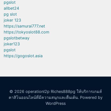
pgslot
allbet24
pg slot
joker 123
https://samurai777.net
https://tokyoslot88.com
pgslotbetway
joker123
pgslot
https://gogoslot.asia
© 2026
operationl2p Riches888pg ให้บริการเกมส์
คาสิโนออนไลน์ที่มีความสนุกและตื่นเต้น.
Powered by
WordPress