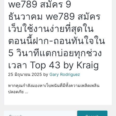
we789 สมัคร 9
ธันวาคม we789 สมัคร
เว็บใช้งานง่ายที่สุดใน
ตอนนี้ฝาก-ถอนทันใจใน
5 วินาทีแตกบ่อยทุกช่วง
เวลา Top 43 by Kraig
25 มิถุนายน 2025
by
Gary Rodriguez
หากคุณกำลังมองหาเว็บพนันที่มีทั้งความเพลิดเพลิน
ปลอดภัย ...
Search