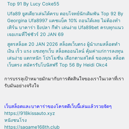
Top 91 By Lucy Coke55
Ufa89 ยูสเดียวเล่นได้ครบ ตอบโจทย์นักเดิมพัน Top 92 By
Georgina Ufa8997 แคชแบ็ค 10% ถอนได้เลย ไม่ต้องทำ
เทิร์น บาคาร่า ยิงปลา กีฬา เล่นง่าย Ufa89bet ครบทุกแนว
เจอเกมที่ใช่ชัวร์ 20 JAN 69
สูตรสล็อต 20 JAN 2026 สล็อตเว็บตรง ผู้นำเกมสล็อตทำ
เงิน เร็ว แรง แซงทุกเว็บ สล็อตออนไลน์ คุ้มค่าแก่การลงทุน
เล่นง่าย แตกหนัก โปรโมชั่น เลือกตามสไตล์ ของคุณ สล็อต
เว็บตรง สมัครรับโบนัสฟรี Top 56 By Heidi Okc4
การบรรลุเป้าหมายมักมากับการตัดสินใจของเราในเวลาที่เรา
รับมันอย่างจริงใจ
เว็บสล็อตและบาคาร่าของโครตดีเว็บนี้เล่นแล้วรวยจัดๆ
https://918kissauto.xyz
หนังชนโรง
https://sagame168th.club