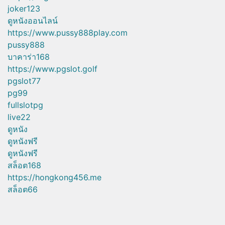
joker123
ดูหนังออนไลน์
https://www.pussy888play.com
pussy888
บาคาร่า168
https://www.pgslot.golf
pgslot77
pg99
fullslotpg
live22
ดูหนัง
ดูหนังฟรี
ดูหนังฟรี
สล็อต168
https://hongkong456.me
สล็อต66