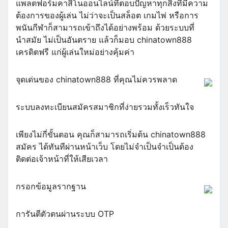
แพลตฟอร์มคาสิโนออนไลน์ที่ตอบปัญหาทุกสิ่งที่มีความ
ต้องการของผู้เล่น ไม่ว่าจะเป็นสล็อต เกมไพ่ หรือการ
พนันกีฬาก็สามารถเข้าถึงได้อย่างพร้อม ด้วยระบบที่
นำสมัย ไม่เป็นอันตราย แล้วก็มอบ chinatown888
เครดิตฟรี แก่ผู้เล่นใหม่อย่างคุ้มค่า
จุดเด่นของ chinatown888 ที่คุณไม่ควรพลาด
ระบบลงทะเบียนสมัครสมาชิกที่ง่ายรวมทั้งเร็วทันใจ
เพียงไม่กี่ขั้นตอน คุณก็สามารถเริ่มต้น chinatown888
สมัคร ได้ทันทีผ่านหน้าเว็บ โดยไม่จำเป็นจำเป็นต้อง
ติดต่อเจ้าหน้าที่ให้เสียเวลา
กรอกข้อมูลรากฐาน
การันตีตัวตนผ่านระบบ OTP