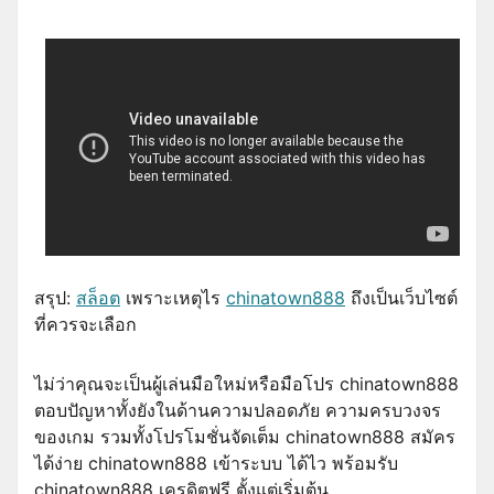
สรุป:
สล็อต
เพราะเหตุไร
chinatown888
ถึงเป็นเว็บไซต์
ที่ควรจะเลือก
ไม่ว่าคุณจะเป็นผู้เล่นมือใหม่หรือมือโปร chinatown888
ตอบปัญหาทั้งยังในด้านความปลอดภัย ความครบวงจร
ของเกม รวมทั้งโปรโมชั่นจัดเต็ม chinatown888 สมัคร
ได้ง่าย chinatown888 เข้าระบบ ได้ไว พร้อมรับ
chinatown888 เครดิตฟรี ตั้งแต่เริ่มต้น