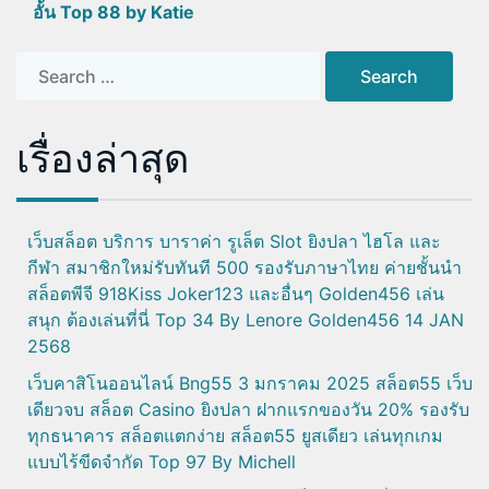
อั้น Top 88 by Katie
Search
for:
เรื่องล่าสุด
เว็บสล็อต บริการ บาราค่า รูเล็ต Slot ยิงปลา ไฮโล และ
กีฬา สมาชิกใหม่รับทันที 500 รองรับภาษาไทย ค่ายชั้นนำ
สล็อตพีจี 918Kiss Joker123 และอื่นๆ Golden456 เล่น
สนุก ต้องเล่นที่นี่ Top 34 By Lenore Golden456 14 JAN
2568
เว็บคาสิโนออนไลน์ Bng55 3 มกราคม 2025 สล็อต55 เว็บ
เดียวจบ สล็อต Casino ยิงปลา ฝากแรกของวัน 20% รองรับ
ทุกธนาคาร สล็อตแตกง่าย สล็อต55 ยูสเดียว เล่นทุกเกม
แบบไร้ขีดจำกัด Top 97 By Michell