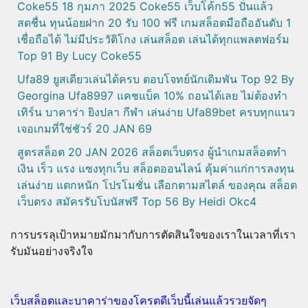
Coke55 18 กุมภา 2025 Coke55 เว็บโค้ก55 ปั่นแล้ว
สดชื่น ทุนน้อยฝาก 20 รับ 100 ฟรี เกมสล็อตมือถืออันดับ 1
เชื่อถือได้ ไม่มีประวัติโกง เล่นสล็อต เล่นได้ทุกแพลตฟอร์ม
Top 91 By Lucy Coke55
Ufa89 ยูสเดียวเล่นได้ครบ ตอบโจทย์นักเดิมพัน Top 92 By
Georgina Ufa8997 แคชแบ็ค 10% ถอนได้เลย ไม่ต้องทำ
เทิร์น บาคาร่า ยิงปลา กีฬา เล่นง่าย Ufa89bet ครบทุกแนว
เจอเกมที่ใช่ชัวร์ 20 JAN 69
สูตรสล็อต 20 JAN 2026 สล็อตเว็บตรง ผู้นำเกมสล็อตทำ
เงิน เร็ว แรง แซงทุกเว็บ สล็อตออนไลน์ คุ้มค่าแก่การลงทุน
เล่นง่าย แตกหนัก โปรโมชั่น เลือกตามสไตล์ ของคุณ สล็อต
เว็บตรง สมัครรับโบนัสฟรี Top 56 By Heidi Okc4
การบรรลุเป้าหมายมักมากับการตัดสินใจของเราในเวลาที่เรา
รับมันอย่างจริงใจ
เว็บสล็อตและบาคาร่าของโครตดีเว็บนี้เล่นแล้วรวยจัดๆ