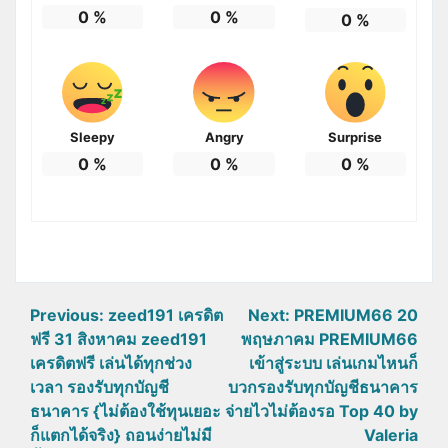
0
%
0
%
0
%
Sleepy
Angry
Surprise
0
%
0
%
0
%
แนะแนว
Previous:
zeed191 เครดิต
Next:
PREMIUM66 20
ฟรี 31 สิงหาคม zeed191
พฤษภาคม PREMIUM66
เรื่อง
เครดิตฟรี เล่นได้ทุกช่วง
เข้าสู่ระบบ เล่นเกมไหนก็
เวลา รองรับทุกบัญชี
บวกรองรับทุกบัญชีธนาคาร
ธนาคาร {ไม่ต้องใช้ทุนเยอะ
จ่ายไวไม่ต้องรอ Top 40 by
ก็แตกได้จริง} ถอนง่ายไม่มี
Valeria