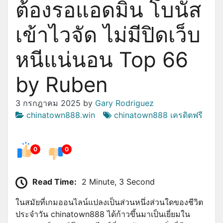
ต้องรอแอดมิน โบนัส
เข้าไวจัด ไม่มีปิดเว็บ
หนีแน่นอน Top 66
by Ruben
3 กรกฎาคม 2025
by
Gary Rodriguez
chinatown888.win
chinatown888 เครดิตฟรี
0
0
Read Time:
2 Minute, 3 Second
ในสมัยที่เกมออนไลน์แปลงเป็นส่วนหนึ่งส่วนใดของชีวิต
ประจำวัน chinatown888 ได้ก้าวขึ้นมาเป็นเยี่ยมใน