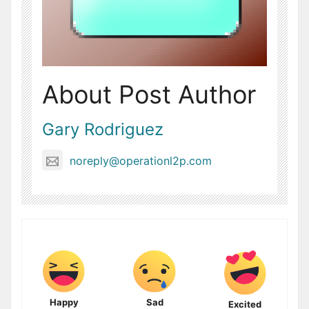
About Post Author
Gary Rodriguez
noreply@operationl2p.com
Happy
Sad
Excited