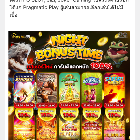
ได้แก่ Pragmatic Play ผู้เล่นสามารถเลือกเล่นได้ไม่มี
เบื่อ