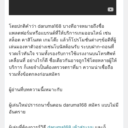
โดยปกติคำว่า daruma168 บางทีอาจหมายถึงชื่อ
แพลตฟอร์มหรือแบรนด์ที่ให้บริการเกมออนไลน์ เช่น
สล็อต คาสิโนสด เกมโต๊ะ แล้วก็โปรโมชั่นต่างๆข้อดีที่ผู้
เล่นมองหาตัวอย่างเช่นโบนัสต้อนรับ ระบบฝาก–ถอนที่
รวดเร็วทันใจ รวมทั้งรองรับการใช้แรงงานบนโทรศัพท์
เคลื่อนที่ อย่างไรก็ดี ชื่อเดียวกันอาจถูกใช้โดยหลายผู้ให้
บริการ ก็เลยจำเป็นต้องตรวจตราที่มา ความน่าเชื่อถือ
รวมทั้งข้อตกลงก่อนสมัคร
ผู้อ่านที่บทความนี้เหมาะกับ
ผู้เล่นใหม่ปรารถนาขั้นตอน daruma168 สมัคร แบบไม่มี
อันตราย
ผู้เล่นที่ต้องการรู้วิธี
daruma168 เข้าสู่ระบบ
และก็