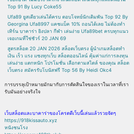
Top 91 By Lucy Coke55
Ufa89 ยูสเดียวเล่นได้ครบ ตอบโจทย์นักเดิมพัน Top 92 By
Georgina Ufa8997 แคชแบ็ค 10% ถอนได้เลย ไม่ต้องทำ
เทิร์น บาคาร่า ยิงปลา กีฬา เล่นง่าย Ufa89bet ครบทุกแนว
เจอเกมที่ใช่ชัวร์ 20 JAN 69
สูตรสล็อต 20 JAN 2026 สล็อตเว็บตรง ผู้นำเกมสล็อตทำ
เงิน เร็ว แรง แซงทุกเว็บ สล็อตออนไลน์ คุ้มค่าแก่การลงทุน
เล่นง่าย แตกหนัก โปรโมชั่น เลือกตามสไตล์ ของคุณ สล็อต
เว็บตรง สมัครรับโบนัสฟรี Top 56 By Heidi Okc4
การบรรลุเป้าหมายมักมากับการตัดสินใจของเราในเวลาที่เรา
รับมันอย่างจริงใจ
เว็บสล็อตและบาคาร่าของโครตดีเว็บนี้เล่นแล้วรวยจัดๆ
https://918kissauto.xyz
หนังชนโรง