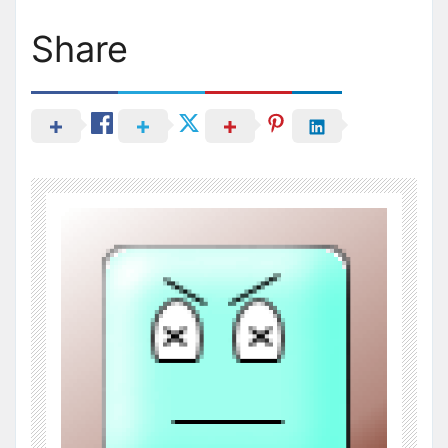
Share