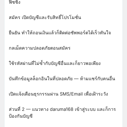
ฟิชชิ่ง
สมัคร เปิดบัญชีและรับสิทธิ์โปรโมชั่น
ยืนยัน ทำให้ถอนเงินแล้วก็ติดต่อซัพพอร์ตได้เร็วทันใจ
กลเม็ดความปลอดภัยตอนสมัคร
ใช้รหัสผ่านที่ไม่ซ้ำกับบัญชีอื่นและก็ยาวพอเพียง
บันทึกข้อมูลล็อกอินในที่ปลอดภัย — ห้ามแชร์กับคนอื่น
เปิดแจ้งเตือนธุรกรรมผ่าน SMS/Email เพื่อเฝ้าระวัง
ส่วนที่ 2 — แนวทาง daruma168 เข้าสู่ระบบ และก็การ
ป้องกันบัญชี