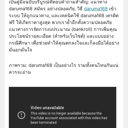
เป็นคู่มือฉบับบริบูรณ์ที่ตอบคำถามสำคัญ: แนวทาง
daruma168 สมัคร อย่างปลอดภัย, วิธี
daruma168
เข้า
ระบบ ให้ถูกแนวทาง, และเทคนิคใช้ daruma168 เครดิต
ฟรี ให้เกิดราคาสูงสุด พวกเราย้ำอีกทั้งความปลอดภัย
แนวทางการจัดการงบประมาณ (bankroll) การเพิ่มคุณ
ประโยชน์รายละเอียด (สำหรับเว็บไซต์) และแบบอย่าง
กรณีศึกษา เพื่อช่วยทำให้คุณตกลงใจและก็ลงมือได้อย่าง
มั่นอกมั่นใจ
ภาพรวม: daruma168 เป็นอย่างไร รวมทั้งคนไหนกันแน่
ควรจะอ่าน