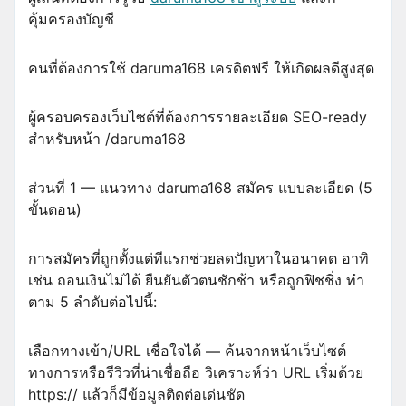
คุ้มครองบัญชี
คนที่ต้องการใช้ daruma168 เครดิตฟรี ให้เกิดผลดีสูงสุด
ผู้ครอบครองเว็บไซต์ที่ต้องการรายละเอียด SEO-ready
สำหรับหน้า /daruma168
ส่วนที่ 1 — แนวทาง daruma168 สมัคร แบบละเอียด (5
ขั้นตอน)
การสมัครที่ถูกตั้งแต่ทีแรกช่วยลดปัญหาในอนาคต อาทิ
เช่น ถอนเงินไม่ได้ ยืนยันตัวตนชักช้า หรือถูกฟิชชิ่ง ทำ
ตาม 5 ลำดับต่อไปนี้:
เลือกทางเข้า/URL เชื่อใจได้ — ค้นจากหน้าเว็บไซต์
ทางการหรือรีวิวที่น่าเชื่อถือ วิเคราะห์ว่า URL เริ่มด้วย
https:// แล้วก็มีข้อมูลติดต่อเด่นชัด