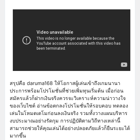
สรุปคือ daruma168 ให้โอกาสผู้เล่นเข้าถึงเกมนานา
ประการพร้อมโปรโมชั่นที่ช่วยเพิ่มทุนเริ่มต้น เมื่อก่อน
สมัครแล้วก็ฝากเงินจริงควรจะวิเคราะห์ความน่าวางใจ
ของเว็บไซต์ อ่านข้อตกลงโปรโมชั่นให้รอบคอบ ทดลอง
เล่นในโหมดเดโมก่อนลงเงินจริง รวมทั้งวางแผนบริหาร
งบประมาณอย่างรัดกุม การปฏิบัติตามวิถีทางเหล่านี้
สามารถช่วยให้คุณเล่นได้อย่างปลอดภัยแล้วก็ยืนระยะได้
มากขึ้น