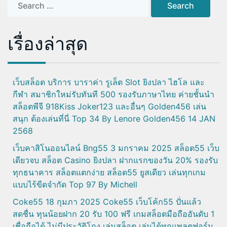
Search
for:
เรื่องล่าสุด
เว็บสล็อต บริการ บาราค่า รูเล็ต Slot ยิงปลา ไฮโล และ
กีฬา สมาชิกใหม่รับทันที 500 รองรับภาษาไทย ค่ายชั้นนำ
สล็อตพีจี 918Kiss Joker123 และอื่นๆ Golden456 เล่น
สนุก ต้องเล่นที่นี่ Top 34 By Lenore Golden456 14 JAN
2568
เว็บคาสิโนออนไลน์ Bng55 3 มกราคม 2025 สล็อต55 เว็บ
เดียวจบ สล็อต Casino ยิงปลา ฝากแรกของวัน 20% รองรับ
ทุกธนาคาร สล็อตแตกง่าย สล็อต55 ยูสเดียว เล่นทุกเกม
แบบไร้ขีดจำกัด Top 97 By Michell
Coke55 18 กุมภา 2025 Coke55 เว็บโค้ก55 ปั่นแล้ว
สดชื่น ทุนน้อยฝาก 20 รับ 100 ฟรี เกมสล็อตมือถืออันดับ 1
เชื่อถือได้ ไม่มีประวัติโกง เล่นสล็อต เล่นได้ทุกแพลตฟอร์ม