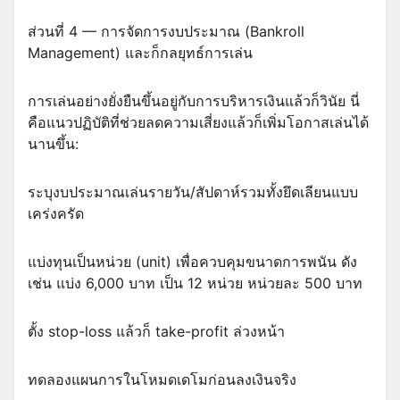
ส่วนที่ 4 — การจัดการงบประมาณ (Bankroll
Management) และก็กลยุทธ์การเล่น
การเล่นอย่างยั่งยืนขึ้นอยู่กับการบริหารเงินแล้วก็วินัย นี่
คือแนวปฏิบัติที่ช่วยลดความเสี่ยงแล้วก็เพิ่มโอกาสเล่นได้
นานขึ้น:
ระบุงบประมาณเล่นรายวัน/สัปดาห์รวมทั้งยึดเลียนแบบ
เคร่งครัด
แบ่งทุนเป็นหน่วย (unit) เพื่อควบคุมขนาดการพนัน ดัง
เช่น แบ่ง 6,000 บาท เป็น 12 หน่วย หน่วยละ 500 บาท
ตั้ง stop-loss แล้วก็ take-profit ล่วงหน้า
ทดลองแผนการในโหมดเดโมก่อนลงเงินจริง