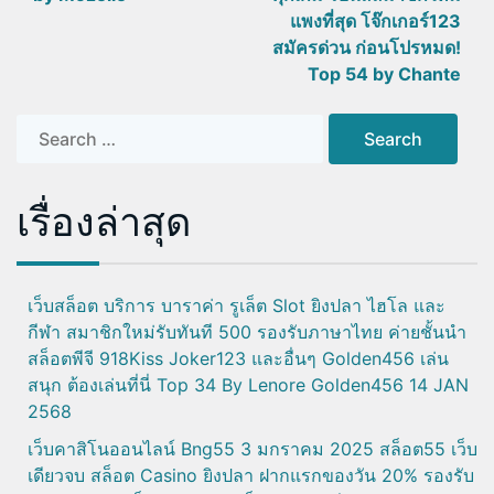
แพงที่สุด โจ๊กเกอร์123
สมัครด่วน ก่อนโปรหมด!
Top 54 by Chante
Search
for:
เรื่องล่าสุด
เว็บสล็อต บริการ บาราค่า รูเล็ต Slot ยิงปลา ไฮโล และ
กีฬา สมาชิกใหม่รับทันที 500 รองรับภาษาไทย ค่ายชั้นนำ
สล็อตพีจี 918Kiss Joker123 และอื่นๆ Golden456 เล่น
สนุก ต้องเล่นที่นี่ Top 34 By Lenore Golden456 14 JAN
2568
เว็บคาสิโนออนไลน์ Bng55 3 มกราคม 2025 สล็อต55 เว็บ
เดียวจบ สล็อต Casino ยิงปลา ฝากแรกของวัน 20% รองรับ