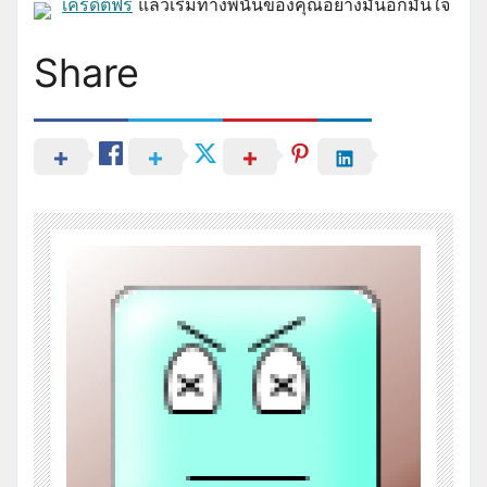
เครดิตฟรี
แล้วเริ่มทางพนันของคุณอย่างมั่นอกมั่นใจ
Share