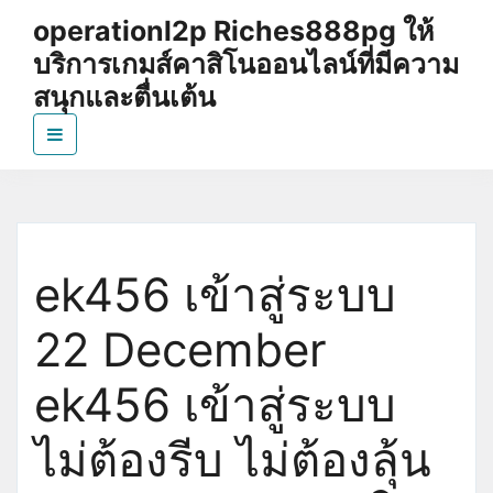
Skip
operationl2p Riches888pg ให้
to
บริการเกมส์คาสิโนออนไลน์ที่มีความ
the
content
สนุกและตื่นเต้น
https://operationl2p.com Sbfplay เป็นเว็บไซต์ที่น่า
สนใจสำหรับคนที่ชื่นชอบเกมส์คาสิโนออนไลน์
ek456 เข้าสู่ระบบ
22 December
ek456 เข้าสู่ระบบ
ไม่ต้องรีบ ไม่ต้องลุ้น