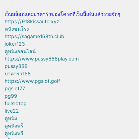
เว็บสล็อตและบาคาร่าของโครตดีเว็บนี้เล่นแล้วรวยจัดๆ
https://918kissauto.xyz
หนังชนโรง
https://sagame168th.club
joker123
ดูหนังออนไลน์
https://www.pussy888play.com
pussy888
บาคาร่า168
https://www.pgslot.golf
pgslot77
pg99
fullslotpg
live22
ดูหนัง
ดูหนังฟรี
ดูหนังฟรี