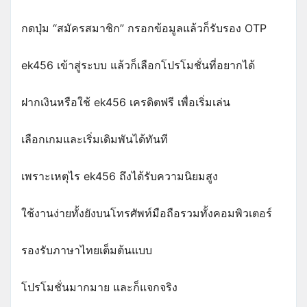
กดปุ่ม “สมัครสมาชิก” กรอกข้อมูลแล้วก็รับรอง OTP
ek456 เข้าสู่ระบบ แล้วก็เลือกโปรโมชั่นที่อยากได้
ฝากเงินหรือใช้ ek456 เครดิตฟรี เพื่อเริ่มเล่น
เลือกเกมและเริ่มเดิมพันได้ทันที
เพราะเหตุไร ek456 ถึงได้รับความนิยมสูง
ใช้งานง่ายทั้งยังบนโทรศัพท์มือถือรวมทั้งคอมพิวเตอร์
รองรับภาษาไทยเต็มต้นแบบ
โปรโมชั่นมากมาย และก็แจกจริง