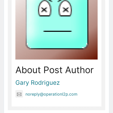
About Post Author
Gary Rodriguez
noreply@operationl2p.com