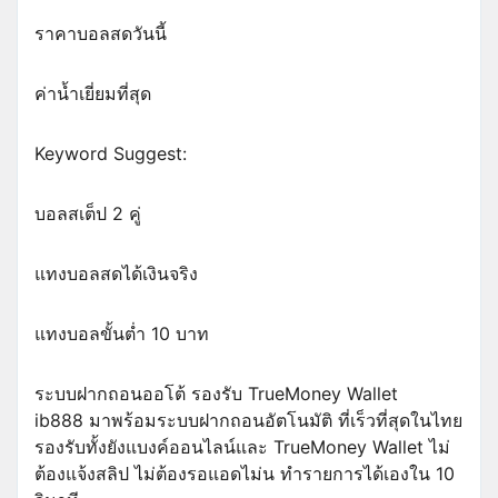
ราคาบอลสดวันนี้
ค่าน้ำเยี่ยมที่สุด
Keyword Suggest:
บอลสเต็ป 2 คู่
แทงบอลสดได้เงินจริง
แทงบอลขั้นต่ำ 10 บาท
ระบบฝากถอนออโต้ รองรับ TrueMoney Wallet
ib888 มาพร้อมระบบฝากถอนอัตโนมัติ ที่เร็วที่สุดในไทย
รองรับทั้งยังแบงค์ออนไลน์และ TrueMoney Wallet ไม่
ต้องแจ้งสลิป ไม่ต้องรอแอดไม่น ทำรายการได้เองใน 10