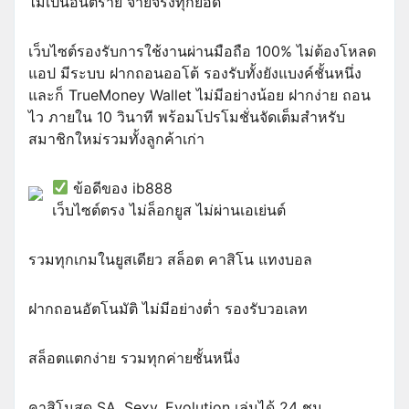
ไม่เป็นอันตราย จ่ายจริงทุกยอด
เว็บไซต์รองรับการใช้งานผ่านมือถือ 100% ไม่ต้องโหลด
แอป มีระบบ ฝากถอนออโต้ รองรับทั้งยังแบงค์ชั้นหนึ่ง
และก็ TrueMoney Wallet ไม่มีอย่างน้อย ฝากง่าย ถอน
ไว ภายใน 10 วินาที พร้อมโปรโมชั่นจัดเต็มสำหรับ
สมาชิกใหม่รวมทั้งลูกค้าเก่า
ข้อดีของ ib888
เว็บไซต์ตรง ไม่ล็อกยูส ไม่ผ่านเอเย่นต์
รวมทุกเกมในยูสเดียว สล็อต คาสิโน แทงบอล
ฝากถอนอัตโนมัติ ไม่มีอย่างต่ำ รองรับวอเลท
สล็อตแตกง่าย รวมทุกค่ายชั้นหนึ่ง
คาสิโนสด SA, Sexy, Evolution เล่นได้ 24 ชม.