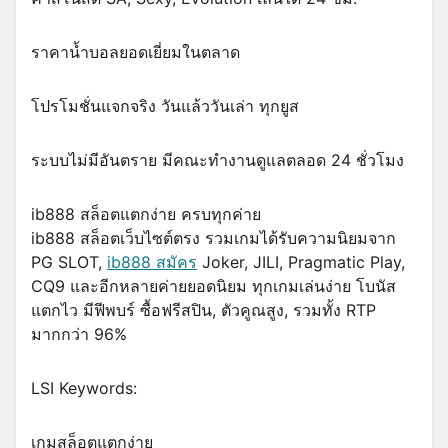
ราคาน้ำบอลยอดเยี่ยมในตลาด
โปรโมชั่นแจกจริง วันแล้ววันเล่า ทุกยูส
ระบบไม่มีอันตราย มีคณะทำงานดูแลตลอด 24 ชั่วโมง
ib888 สล็อตแตกง่าย ครบทุกค่าย
ib888 สล็อตเว็บไซต์ตรง รวมเกมได้รับความนิยมจาก
PG SLOT,
ib888 สมัคร
Joker, JILI, Pragmatic Play,
CQ9 และอีกหลายค่ายยอดนิยม ทุกเกมเล่นง่าย โบนัส
แตกไว มีฟีพบร์ ซื้อฟรีสปิน, ตัวคูณสูง, รวมทั้ง RTP
มากกว่า 96%
LSI Keywords:
เกมสล็อตแตกง่าย