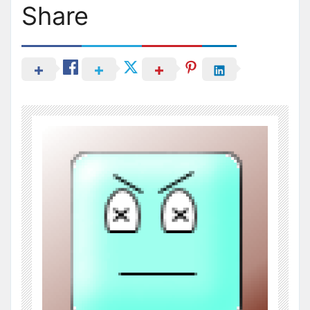
Share