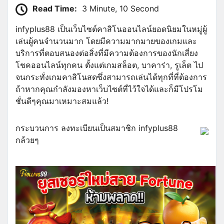
Read Time:
3 Minute, 10 Second
infyplus88 เป็นเว็บไซต์คาสิโนออนไลน์ยอดนิยมในหมู่ผู้
เล่นผู้คนจำนวนมาก โดยมีความมากมายของเกมและ
บริการที่ตอบสนองต่อสิ่งที่มีความต้องการของนักเสี่ยง
โชคออนไลน์ทุกคน ตั้งแต่เกมสล็อต, บาคาร่า, รูเล็ต ไป
จนกระทั่งเกมคาสิโนสดซึ่งสามารถเล่นได้ทุกที่ที่ต้องการ
ถ้าหากคุณกำลังมองหาเว็บไซต์ที่ไว้ใจได้และก็มีโปรโม
ชั่นดีๆคุณมาเหมาะสมแล้ว!
กระบวนการ ลงทะเบียนเป็นสมาชิก infyplus88
กล้วยๆ