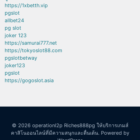
https://1xbetth.vip
pgslot
allbet24
pg slot
joker 123
https://samurai777.net
https://tokyoslot88.com
pgslotbetway
joker123
pgslot
https://gogoslot.asia
© 2026
operationl2p Riches888pg ให้บริการเกมส์
คาสิโนออนไลน์ที่มีความสนุกและตื่นเต้น.
Powered by