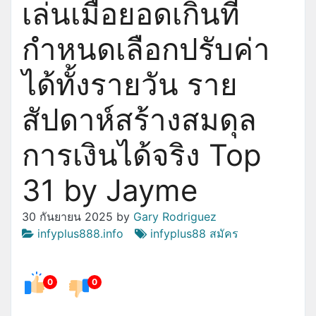
เล่นเมื่อยอดเกินที่
กำหนดเลือกปรับค่า
ได้ทั้งรายวัน ราย
สัปดาห์สร้างสมดุล
การเงินได้จริง Top
31 by Jayme
30 กันยายน 2025
by
Gary Rodriguez
infyplus888.info
infyplus88 สมัคร
0
0