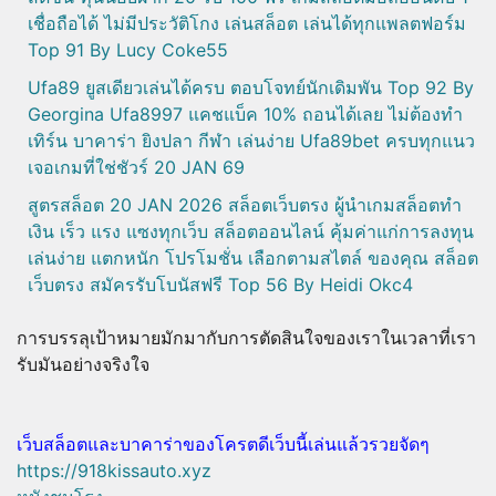
เชื่อถือได้ ไม่มีประวัติโกง เล่นสล็อต เล่นได้ทุกแพลตฟอร์ม
Top 91 By Lucy Coke55
Ufa89 ยูสเดียวเล่นได้ครบ ตอบโจทย์นักเดิมพัน Top 92 By
Georgina Ufa8997 แคชแบ็ค 10% ถอนได้เลย ไม่ต้องทำ
เทิร์น บาคาร่า ยิงปลา กีฬา เล่นง่าย Ufa89bet ครบทุกแนว
เจอเกมที่ใช่ชัวร์ 20 JAN 69
สูตรสล็อต 20 JAN 2026 สล็อตเว็บตรง ผู้นำเกมสล็อตทำ
เงิน เร็ว แรง แซงทุกเว็บ สล็อตออนไลน์ คุ้มค่าแก่การลงทุน
เล่นง่าย แตกหนัก โปรโมชั่น เลือกตามสไตล์ ของคุณ สล็อต
เว็บตรง สมัครรับโบนัสฟรี Top 56 By Heidi Okc4
การบรรลุเป้าหมายมักมากับการตัดสินใจของเราในเวลาที่เรา
รับมันอย่างจริงใจ
เว็บสล็อตและบาคาร่าของโครตดีเว็บนี้เล่นแล้วรวยจัดๆ
https://918kissauto.xyz