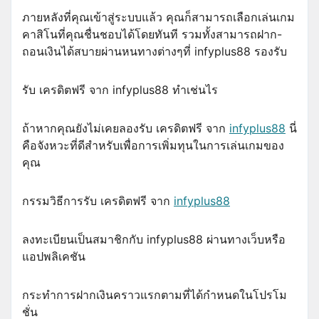
ภายหลังที่คุณเข้าสู่ระบบแล้ว คุณก็สามารถเลือกเล่นเกม
คาสิโนที่คุณชื่นชอบได้โดยทันที รวมทั้งสามารถฝาก-
ถอนเงินได้สบายผ่านหนทางต่างๆที่ infyplus88 รองรับ
รับ เครดิตฟรี จาก infyplus88 ทำเช่นไร
ถ้าหากคุณยังไม่เคยลองรับ เครดิตฟรี จาก
infyplus88
นี่
คือจังหวะที่ดีสำหรับเพื่อการเพิ่มทุนในการเล่นเกมของ
คุณ
กรรมวิธีการรับ เครดิตฟรี จาก
infyplus88
ลงทะเบียนเป็นสมาชิกกับ infyplus88 ผ่านทางเว็บหรือ
แอปพลิเคชัน
กระทำการฝากเงินคราวแรกตามที่ได้กำหนดในโปรโม
ชั่น