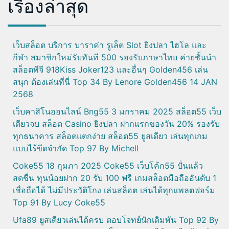
เรื่องล่าสุด
เว็บสล็อต บริการ บาราค่า รูเล็ต Slot ยิงปลา ไฮโล และ
กีฬา สมาชิกใหม่รับทันที 500 รองรับภาษาไทย ค่ายชั้นนำ
สล็อตพีจี 918Kiss Joker123 และอื่นๆ Golden456 เล่น
สนุก ต้องเล่นที่นี่ Top 34 By Lenore Golden456 14 JAN
2568
เว็บคาสิโนออนไลน์ Bng55 3 มกราคม 2025 สล็อต55 เว็บ
เดียวจบ สล็อต Casino ยิงปลา ฝากแรกของวัน 20% รองรับ
ทุกธนาคาร สล็อตแตกง่าย สล็อต55 ยูสเดียว เล่นทุกเกม
แบบไร้ขีดจำกัด Top 97 By Michell
Coke55 18 กุมภา 2025 Coke55 เว็บโค้ก55 ปั่นแล้ว
สดชื่น ทุนน้อยฝาก 20 รับ 100 ฟรี เกมสล็อตมือถืออันดับ 1
เชื่อถือได้ ไม่มีประวัติโกง เล่นสล็อต เล่นได้ทุกแพลตฟอร์ม
Top 91 By Lucy Coke55
Ufa89 ยูสเดียวเล่นได้ครบ ตอบโจทย์นักเดิมพัน Top 92 By