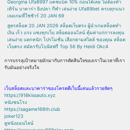
Georgina Ufa8997 แคชแบ็ค 10% ถอนได้เลย ไม่ต้องทำ
เทิร์น บาคาร่า ยิงปลา กีฬา เล่นง่าย Ufa89bet ครบทุกแนว
เจอเกมที่ใช่ชัวร์ 20 JAN 69
สูตรสล็อต 20 JAN 2026 สล็อตเว็บตรง ผู้นำเกมสล็อตทำ
เงิน เร็ว แรง แซงทุกเว็บ สล็อตออนไลน์ คุ้มค่าแก่การลงทุน
เล่นง่าย แตกหนัก โปรโมชั่น เลือกตามสไตล์ ของคุณ สล็อต
เว็บตรง สมัครรับโบนัสฟรี Top 56 By Heidi Okc4
การบรรลุเป้าหมายมักมากับการตัดสินใจของเราในเวลาที่เรา
รับมันอย่างจริงใจ
เว็บสล็อตและบาคาร่าของโครตดีเว็บนี้เล่นแล้วรวยจัดๆ
https://918kissauto.xyz
หนังชนโรง
https://sagame168th.club
joker123
ดูหนังออนไลน์
https://www.pussy888play.com