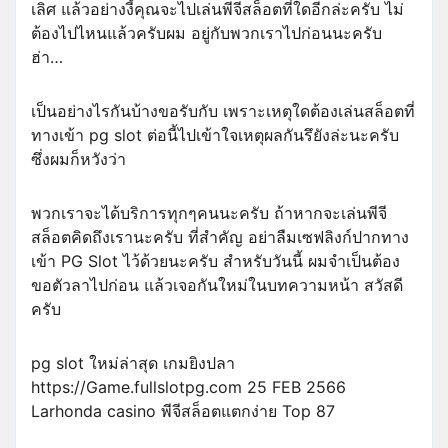
เลิศ แล้วอย่างงี้คุณจะไปเล่นพีจีสล็อตที่ใดอีกล่ะครับ ไม่
ต้องไปไหนแล้วครับผม อยู่กับพวกเราไปก่อนนะครับ
ฮ่า…
เป็นอย่างไรกันบ้างขอรับกับ เพราะเหตุใดต้องเล่นสล็อตที่
ทางเข้า pg slot ต่อนี้ไปเข้าใจเหตุผลกันรึยังล่ะนะครับ
ซึ่งผมก็หวังว่า
พวกเราจะได้บริการทุกๆคนนะครับ ถ้าหากจะเล่นพีจี
สล็อตคิดถึงเรานะครับ ที่สำคัญ อย่าลืมเซฟลิงก์ปากทาง
เข้า PG Slot ไว้ด้วยนะครับ สำหรับวันนี้ ผมจำเป็นต้อง
ขอตัวลาไปก่อน แล้วเจอกันใหม่ในบทความหน้า สวัสดี
ครับ
pg slot ใหม่ล่าสุด เกมยิงปลา
https://Game.fullslotpg.com 25 FEB 2566
Larhonda casino พีจีสล็อตแตกง่าย Top 87