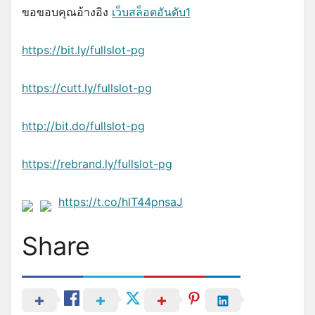
ขอขอบคุณอ้างอิง
เว็บสล็อตอันดับ1
https://bit.ly/fullslot-pg
https://cutt.ly/fullslot-pg
http://bit.do/fullslot-pg
https://rebrand.ly/fullslot-pg
https://t.co/hlT44pnsaJ
Share