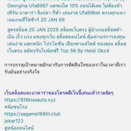
Georgina Ufa8997 แคชแบ็ค 10% ถอนได้เลย ไม่ต้องทำ
เทิร์น บาคาร่า ยิงปลา กีฬา เล่นง่าย Ufa89bet ครบทุกแนว
เจอเกมที่ใช่ชัวร์ 20 JAN 69
สูตรสล็อต 20 JAN 2026 สล็อตเว็บตรง ผู้นำเกมสล็อตทำ
เงิน เร็ว แรง แซงทุกเว็บ สล็อตออนไลน์ คุ้มค่าแก่การลงทุน
เล่นง่าย แตกหนัก โปรโมชั่น เลือกตามสไตล์ ของคุณ สล็อต
เว็บตรง สมัครรับโบนัสฟรี Top 56 By Heidi Okc4
การบรรลุเป้าหมายมักมากับการตัดสินใจของเราในเวลาที่เรา
รับมันอย่างจริงใจ
เว็บสล็อตและบาคาร่าของโครตดีเว็บนี้เล่นแล้วรวยจัดๆ
https://918kissauto.xyz
หนังชนโรง
https://sagame168th.club
joker123
ดูหนังออนไลน์