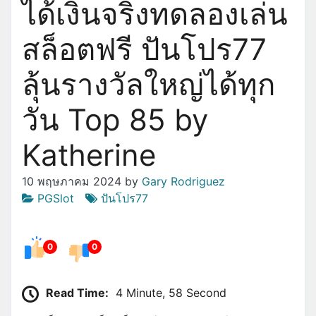
ได้เงินจริงทดลองเล่น
สล็อตฟรี ปันโปร77
ลุ้นรางวัลใหญ่ได้ทุก
วัน Top 85 by
Katherine
10 พฤษภาคม 2024
by
Gary Rodriguez
PGSlot
ปันโปร77
0
0
Read Time:
4 Minute, 58 Second