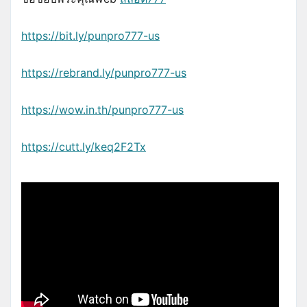
https://bit.ly/punpro777-us
https://rebrand.ly/punpro777-us
https://wow.in.th/punpro777-us
https://cutt.ly/keq2F2Tx