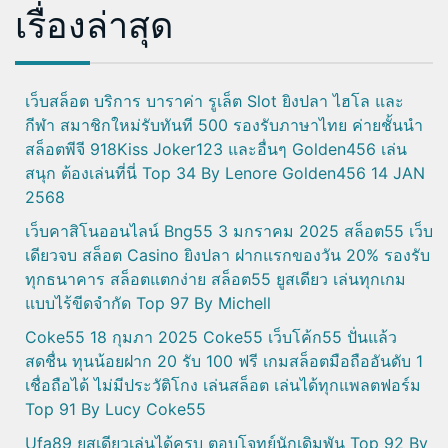
เรื่องล่าสุด
เว็บสล็อต บริการ บาราค่า รูเล็ต Slot ยิงปลา ไฮโล และ
กีฬา สมาชิกใหม่รับทันที 500 รองรับภาษาไทย ค่ายชั้นนำ
สล็อตพีจี 918Kiss Joker123 และอื่นๆ Golden456 เล่น
สนุก ต้องเล่นที่นี่ Top 34 By Lenore Golden456 14 JAN
2568
เว็บคาสิโนออนไลน์ Bng55 3 มกราคม 2025 สล็อต55 เว็บ
เดียวจบ สล็อต Casino ยิงปลา ฝากแรกของวัน 20% รองรับ
ทุกธนาคาร สล็อตแตกง่าย สล็อต55 ยูสเดียว เล่นทุกเกม
แบบไร้ขีดจำกัด Top 97 By Michell
Coke55 18 กุมภา 2025 Coke55 เว็บโค้ก55 ปั่นแล้ว
สดชื่น ทุนน้อยฝาก 20 รับ 100 ฟรี เกมสล็อตมือถืออันดับ 1
เชื่อถือได้ ไม่มีประวัติโกง เล่นสล็อต เล่นได้ทุกแพลตฟอร์ม
Top 91 By Lucy Coke55
Ufa89 ยูสเดียวเล่นได้ครบ ตอบโจทย์นักเดิมพัน Top 92 By