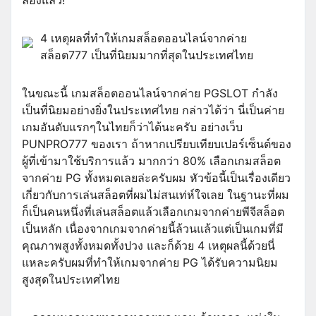
4 เหตุผลที่ทำให้เกมสล็อตออนไลน์จากค่าย
สล็อต777 เป็นที่นิยมมากที่สุดในประเทศไทย
ในขณะนี้ เกมสล็อตออนไลน์จากค่าย PGSLOT กำลัง
เป็นที่นิยมอย่างยิ่งในประเทศไทย กล่าวได้ว่า นี่เป็นค่าย
เกมอันดับแรกๆในไทยก็ว่าได้นะครับ อย่างเว็บ
PUNPRO777 ของเรา ถ้าหากเปรียบเทียบเปอร์เซ็นต์ของ
ผู้ที่เข้ามาใช้บริการแล้ว มากกว่า 80% เลือกเกมสล็อต
จากค่าย PG ทั้งหมดเลยล่ะครับผม หัวข้อนี้เป็นเรื่องเดียว
เกี่ยวกับการเล่นสล็อตที่ผมไม่สนเท่ห์ใจเลย ในฐานะที่ผม
ก็เป็นคนหนึ่งที่เล่นสล็อตแล้วเลือกเกมจากค่ายพีจีสล็อต
เป็นหลัก เนื่องจากเกมจากค่ายนี้ล้วนแล้วแต่เป็นเกมที่มี
คุณภาพสูงทั้งหมดทั้งปวง และก็ด้วย 4 เหตุผลนี้ด้วยนี่
แหละครับผมที่ทำให้เกมจากค่าย PG ได้รับความนิยม
สูงสุดในประเทศไทย