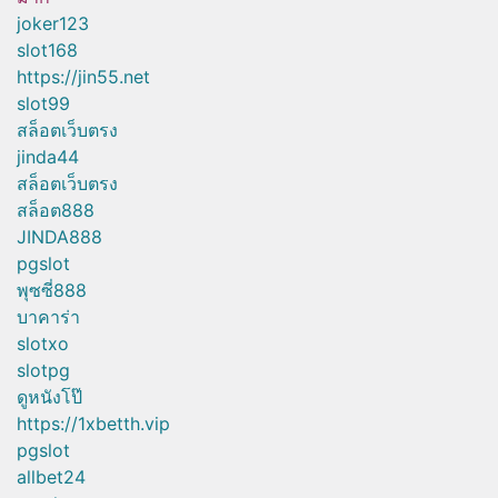
joker123
slot168
https://jin55.net
slot99
สล็อตเว็บตรง
jinda44
สล็อตเว็บตรง
สล็อต888
JINDA888
pgslot
พุซซี่888
บาคาร่า
slotxo
slotpg
ดูหนังโป๊
https://1xbetth.vip
pgslot
allbet24