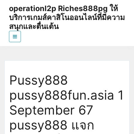
Skip
operationl2p Riches888pg ให้
to
บริการเกมส์คาสิโนออนไลน์ที่มีความ
the
content
สนุกและตื่นเต้น
https://operationl2p.com Sbfplay เป็นเว็บไซต์ที่น่า
สนใจสำหรับคนที่ชื่นชอบเกมส์คาสิโนออนไลน์
Pussy888
pussy888fun.asia 1
September 67
pussy888 แจก