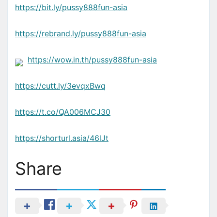
https://bit.ly/pussy888fun-asia
https://rebrand.ly/pussy888fun-asia
https://wow.in.th/pussy888fun-asia
https://cutt.ly/3evqxBwq
https://t.co/QA006MCJ30
https://shorturl.asia/46lJt
Share