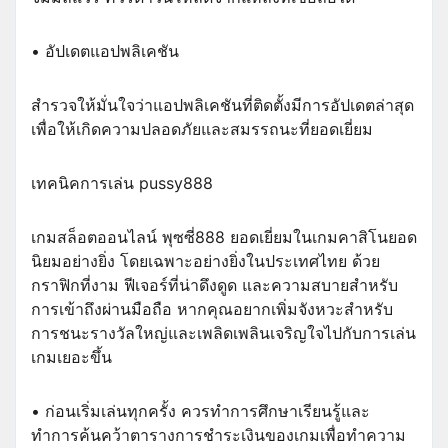
• อัปเดตแอปพลิเคชัน
สำรวจให้มั่นใจว่าแอปพลิเคชันที่ติดตั้งมีการอัปเดตล่าสุด
เพื่อให้เกิดความปลอดภัยและสมรรถนะที่ยอดเยี่ยม
เทคนิคการเล่น pussy888
เกมสล็อตออนไลน์ พุซซี่888 ยอดเยี่ยมในเกมคาสิโนยอด
นิยมอย่างยิ่ง โดยเฉพาะอย่างยิ่งในประเทศไทย ด้วย
กราฟิกที่งาม ฟีเจอร์ที่น่าดึงดูด และความสบายสำหรับ
การเข้าถึงผ่านมือถือ หากคุณอยากเพิ่มจังหวะสำหรับ
การชนะรางวัลใหญ่และเพลิดเพลินเจริญใจไปกับการเล่น
เกมเยอะขึ้น
• ก่อนเริ่มเล่นทุกครั้ง ควรทำการศึกษาเรียนรู้และ
ทำการค้นคว้าตารางการชำระเงินของเกมเพื่อทำความ