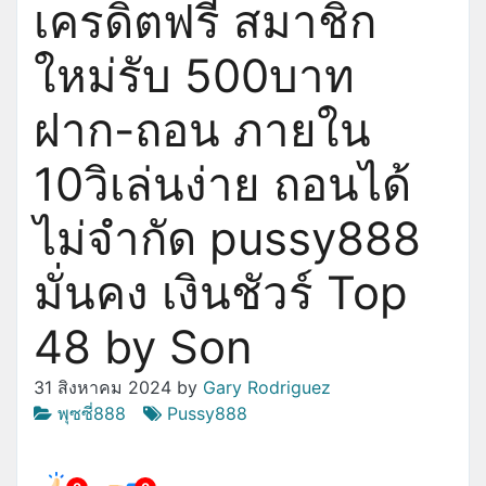
เครดิตฟรี สมาชิก
ใหม่รับ 500บาท
ฝาก-ถอน ภายใน
10วิเล่นง่าย ถอนได้
ไม่จำกัด pussy888
มั่นคง เงินชัวร์ Top
48 by Son
31 สิงหาคม 2024
by
Gary Rodriguez
พุซซี่888
Pussy888