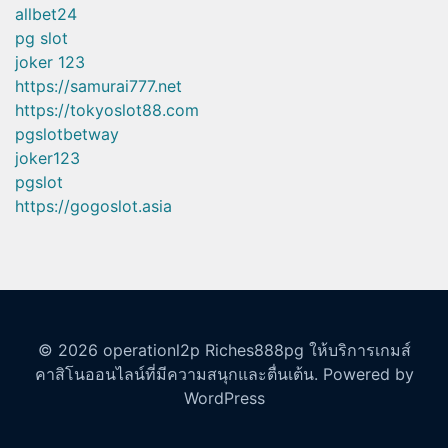
allbet24
pg slot
joker 123
https://samurai777.net
https://tokyoslot88.com
pgslotbetway
joker123
pgslot
https://gogoslot.asia
© 2026
operationl2p Riches888pg ให้บริการเกมส์
คาสิโนออนไลน์ที่มีความสนุกและตื่นเต้น.
Powered by
WordPress