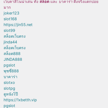
เว็บคาสิโนน่าเล่น ทั้ง
สล็อต
และ
บาคาร่า
ตึงจริงแตกบ่อย
มาก
joker123
slot168
https://jin55.net
slot99
สล็อตเว็บตรง
jinda44
สล็อตเว็บตรง
สล็อต888
JINDA888
pgslot
พุซซี่888
บาคาร่า
slotxo
slotpg
ดูหนังโป๊
https://1xbetth.vip
pgslot