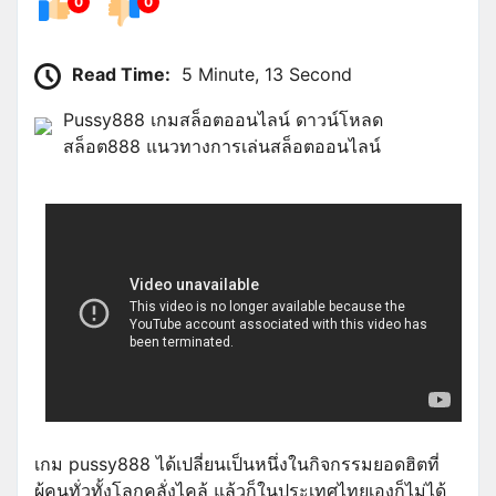
0
0
Read Time:
5 Minute, 13 Second
Pussy888 เกมสล็อตออนไลน์ ดาวน์โหลด
สล็อต888 แนวทางการเล่นสล็อตออนไลน์
เกม pussy888 ได้เปลี่ยนเป็นหนึ่งในกิจกรรมยอดฮิตที่
ผู้คนทั่วทั้งโลกคลั่งไคล้ แล้วก็ในประเทศไทยเองก็ไม่ได้