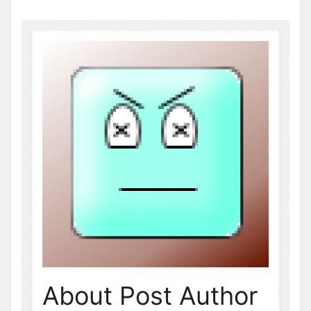
About Post Author