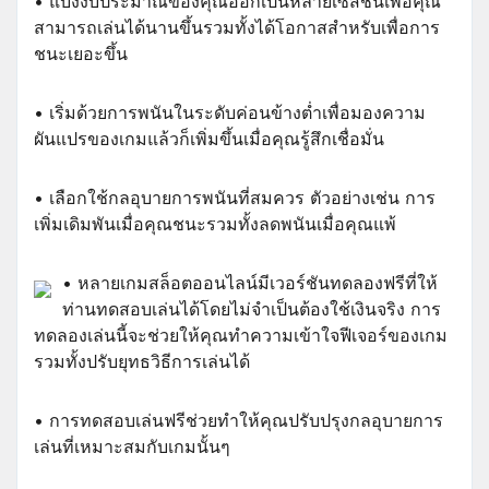
• แบ่งงบประมาณของคุณออกเป็นหลายเซสชั่นเพื่อคุณ
สามารถเล่นได้นานขึ้นรวมทั้งได้โอกาสสำหรับเพื่อการ
ชนะเยอะขึ้น
• เริ่มด้วยการพนันในระดับค่อนข้างต่ำเพื่อมองความ
ผันแปรของเกมแล้วก็เพิ่มขึ้นเมื่อคุณรู้สึกเชื่อมั่น
• เลือกใช้กลอุบายการพนันที่สมควร ตัวอย่างเช่น การ
เพิ่มเดิมพันเมื่อคุณชนะรวมทั้งลดพนันเมื่อคุณแพ้
• หลายเกมสล็อตออนไลน์มีเวอร์ชันทดลองฟรีที่ให้
ท่านทดสอบเล่นได้โดยไม่จำเป็นต้องใช้เงินจริง การ
ทดลองเล่นนี้จะช่วยให้คุณทำความเข้าใจฟีเจอร์ของเกม
รวมทั้งปรับยุทธวิธีการเล่นได้
• การทดสอบเล่นฟรีช่วยทำให้คุณปรับปรุงกลอุบายการ
เล่นที่เหมาะสมกับเกมนั้นๆ