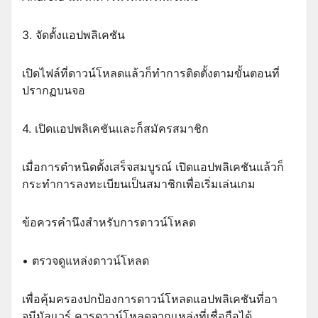
3. จัดตั้งแอปพลิเคชัน
เปิดไฟล์ที่ดาวน์โหลดแล้วก็ทำการติดตั้งตามขั้นตอนที่
ปรากฏบนจอ
4. เปิดแอปพลิเคชันและก็สมัครสมาชิก
เมื่อการตำหนิดตั้งเสร็จสมบูรณ์ เปิดแอปพลิเคชันแล้วก็
กระทำการลงทะเบียนเป็นสมาชิกเพื่อเริ่มเล่นเกม
ข้อควรคำนึงสำหรับการดาวน์โหลด
• ตรวจดูแหล่งดาวน์โหลด
เพื่อคุ้มครองปกป้องการดาวน์โหลดแอปพลิเคชันที่อา
จมีมัลแวร์ ควรดาวน์โหลดจากแหล่งที่เชื่อถือได้