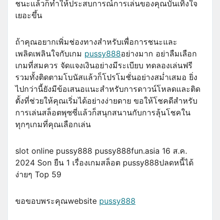
ชนะแล้วก็ทำให้ประสบการณ์การเล่นของคุณบันเทิงใจ
เยอะขึ้น
ถ้าคุณอยากเพิ่มช่องทางสำหรับเพื่อการชนะและ
เพลิดเพลินใจกับเกม
pussy888
อย่างมาก อย่าลืมเลือก
เกมที่สมควร จัดแจงเงินอย่างมีระเบียบ ทดลองเล่นฟรี
รวมทั้งติดตามโบนัสแล้วก็โปรโมชั่นอย่างสม่ำเสมอ ยิ่ง
ไปกว่านี้ยังมีข้อเสนอแนะสำหรับการดาวน์โหลดและติด
ตั้งที่ช่วยให้คุณเริ่มได้อย่างง่ายดาย ขอให้โชคดีสำหรับ
การเล่นสล็อตพุซซี่แล้วก็สนุกสนานกับการลุ้นโชคใน
ทุกๆเกมที่คุณเลือกเล่น
slot online pussy888 pussy888fun.asia 16 ส.ค.
2024 Son ยืน 1 เรื่องเกมสล็อต pussy888ปลดหนี้ได้
ง่ายๆ Top 59
ขอขอบพระคุณwebsite
pussy888