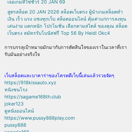
เจอเกมที่ใช่ชัวร์ 20 JAN 69
สูตรสล็อต 20 JAN 2026 สล็อตเว็บตรง ผู้นำเกมสล็อตทำ
เงิน เร็ว แรง แซงทุกเว็บ สล็อตออนไลน์ คุ้มค่าแก่การลงทุน
เล่นง่าย แตกหนัก โปรโมชั่น เลือกตามสไตล์ ของคุณ สล็อต
เว็บตรง สมัครรับโบนัสฟรี Top 56 By Heidi Okc4
การบรรลุเป้าหมายมักมากับการตัดสินใจของเราในเวลาที่เรา
รับมันอย่างจริงใจ
เว็บสล็อตและบาคาร่าของโครตดีเว็บนี้เล่นแล้วรวยจัดๆ
https://918kissauto.xyz
หนังชนโรง
https://sagame168th.club
joker123
ดูหนังออนไลน์
https://www.pussy888play.com
pussy888