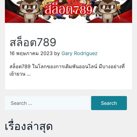
สล็อต789
16 พฤษภาคม 2023
by
Gary Rodriguez
สล็อต789 ในโลกของการเดิมพันออนไลน์ มีบางอย่างที่
เย้ายวน ...
Search
for:
เรื่องล่าสุด