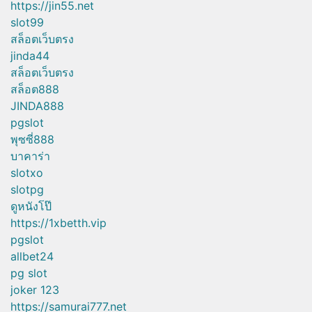
https://jin55.net
slot99
สล็อตเว็บตรง
jinda44
สล็อตเว็บตรง
สล็อต888
JINDA888
pgslot
พุซซี่888
บาคาร่า
slotxo
slotpg
ดูหนังโป๊
https://1xbetth.vip
pgslot
allbet24
pg slot
joker 123
https://samurai777.net