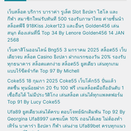
เว็บสล็อต บริการ บาราค่า รูเล็ต Slot ยิงปลา ไฮโล และ
กีฬา สมาชิกใหม่รับทันที 500 รองรับภาษาไทย ค่ายชั้นนำ
สล็อตพีจี 918Kiss Joker123 และอื่นๆ Golden456 เล่น
สนุก ต้องเล่นที่นี่ Top 34 By Lenore Golden456 14 JAN
2568
เว็บคาสิโนออนไลน์ Bng55 3 มกราคม 2025 สล็อต55 เว็บ
เดียวจบ สล็อต Casino ยิงปลา ฝากแรกของวัน 20% รองรับ
ทุกธนาคาร สล็อตแตกง่าย สล็อต55 ยูสเดียว เล่นทุกเกม
แบบไร้ขีดจำกัด Top 97 By Michell
Coke55 18 กุมภา 2025 Coke55 เว็บโค้ก55 ปั่นแล้ว
สดชื่น ทุนน้อยฝาก 20 รับ 100 ฟรี เกมสล็อตมือถืออันดับ 1
เชื่อถือได้ ไม่มีประวัติโกง เล่นสล็อต เล่นได้ทุกแพลตฟอร์ม
Top 91 By Lucy Coke55
Ufa89 ยูสเดียวเล่นได้ครบ ตอบโจทย์นักเดิมพัน Top 92 By
Georgina Ufa8997 แคชแบ็ค 10% ถอนได้เลย ไม่ต้องทำ
เทิร์น บาคาร่า ยิงปลา กีฬา เล่นง่าย Ufa89bet ครบทุกแนว