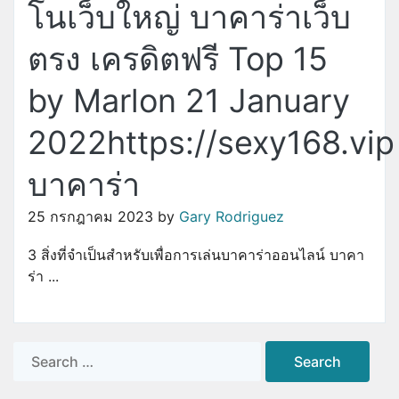
โนเว็บใหญ่ บาคาร่าเว็บ
ตรง เครดิตฟรี Top 15
by Marlon 21 January
2022https://sexy168.vip
บาคาร่า
25 กรกฎาคม 2023
by
Gary Rodriguez
3 สิ่งที่จำเป็นสำหรับเพื่อการเล่นบาคาร่าออนไลน์ บาคา
ร่า ...
Search
for: