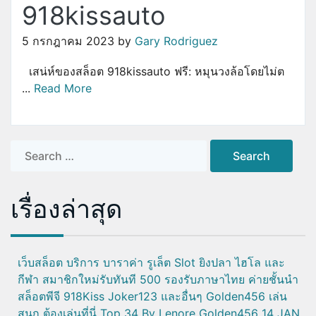
918kissauto
5 กรกฎาคม 2023
by
Gary Rodriguez
เสน่ห์ของสล็อต 918kissauto ฟรี: หมุนวงล้อโดยไม่ต
...
Read More
Search
for:
เรื่องล่าสุด
เว็บสล็อต บริการ บาราค่า รูเล็ต Slot ยิงปลา ไฮโล และ
กีฬา สมาชิกใหม่รับทันที 500 รองรับภาษาไทย ค่ายชั้นนำ
สล็อตพีจี 918Kiss Joker123 และอื่นๆ Golden456 เล่น
สนุก ต้องเล่นที่นี่ Top 34 By Lenore Golden456 14 JAN