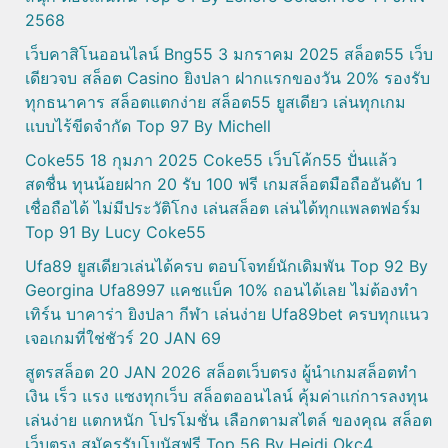
2568
เว็บคาสิโนออนไลน์ Bng55 3 มกราคม 2025 สล็อต55 เว็บ
เดียวจบ สล็อต Casino ยิงปลา ฝากแรกของวัน 20% รองรับ
ทุกธนาคาร สล็อตแตกง่าย สล็อต55 ยูสเดียว เล่นทุกเกม
แบบไร้ขีดจำกัด Top 97 By Michell
Coke55 18 กุมภา 2025 Coke55 เว็บโค้ก55 ปั่นแล้ว
สดชื่น ทุนน้อยฝาก 20 รับ 100 ฟรี เกมสล็อตมือถืออันดับ 1
เชื่อถือได้ ไม่มีประวัติโกง เล่นสล็อต เล่นได้ทุกแพลตฟอร์ม
Top 91 By Lucy Coke55
Ufa89 ยูสเดียวเล่นได้ครบ ตอบโจทย์นักเดิมพัน Top 92 By
Georgina Ufa8997 แคชแบ็ค 10% ถอนได้เลย ไม่ต้องทำ
เทิร์น บาคาร่า ยิงปลา กีฬา เล่นง่าย Ufa89bet ครบทุกแนว
เจอเกมที่ใช่ชัวร์ 20 JAN 69
สูตรสล็อต 20 JAN 2026 สล็อตเว็บตรง ผู้นำเกมสล็อตทำ
เงิน เร็ว แรง แซงทุกเว็บ สล็อตออนไลน์ คุ้มค่าแก่การลงทุน
เล่นง่าย แตกหนัก โปรโมชั่น เลือกตามสไตล์ ของคุณ สล็อต
เว็บตรง สมัครรับโบนัสฟรี Top 56 By Heidi Okc4