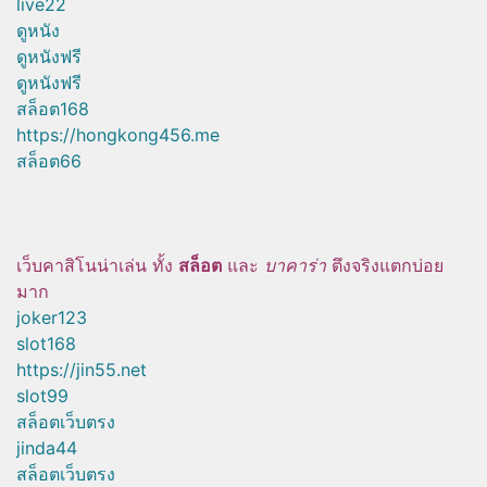
live22
ดูหนัง
ดูหนังฟรี
ดูหนังฟรี
สล็อต168
https://hongkong456.me
สล็อต66
เว็บคาสิโนน่าเล่น ทั้ง
สล็อต
และ
บาคาร่า
ตึงจริงแตกบ่อย
มาก
joker123
slot168
https://jin55.net
slot99
สล็อตเว็บตรง
jinda44
สล็อตเว็บตรง