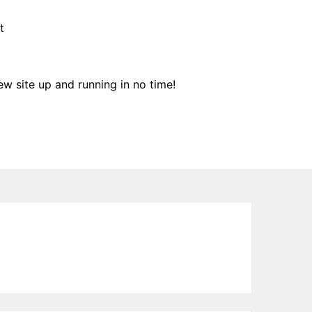
t
ew site up and running in no time!