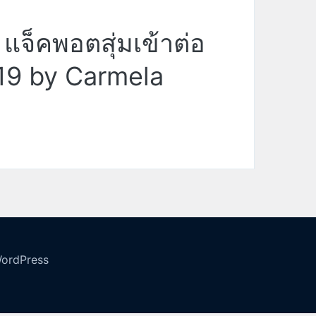
จ็คพอตสุ่มเข้าต่อ
p 19 by Carmela
ordPress