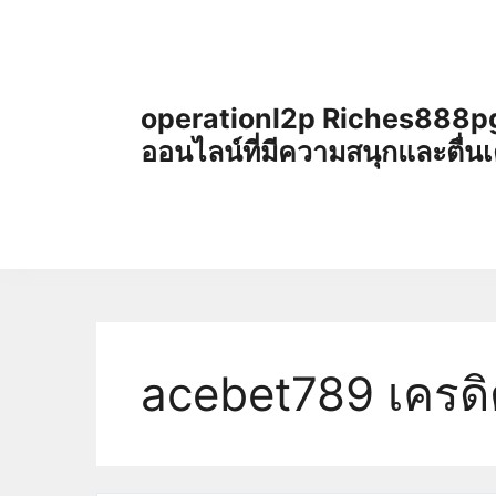
Skip
to
the
content
operationl2p Riches888pg 
ออนไลน์ที่มีความสนุกและตื่นเ
https://operationl2p.com Sbfplay เป็นเว็บไ
acebet789 เครดิ