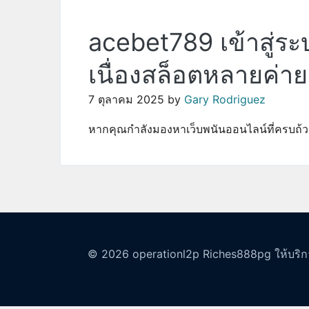
acebet789 เข้าสู่ร
เนื่องสล็อตหลายค่าย
7 ตุลาคม 2025
by
Gary Rodriguez
หากคุณกำลังมองหาเว็บพนันออนไลน์ที่ครบถ้วนบร
© 2026
operationl2p Riches888pg ให้บริกา