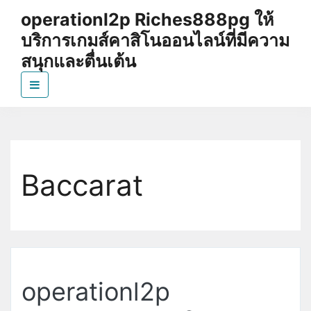
Skip
operationl2p Riches888pg ให้
to
บริการเกมส์คาสิโนออนไลน์ที่มีความ
the
content
สนุกและตื่นเต้น
https://operationl2p.com Sbfplay เป็นเว็บไซต์ที่น่า
สนใจสำหรับคนที่ชื่นชอบเกมส์คาสิโนออนไลน์
Baccarat
operationl2p