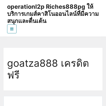
Skip
operationl2p Riches888pg ให้
to
บริการเกมส์คาสิโนออนไลน์ที่มีความ
the
content
สนุกและตื่นเต้น
https://operationl2p.com Sbfplay เป็นเว็บไซต์ที่น่า
สนใจสำหรับคนที่ชื่นชอบเกมส์คาสิโนออนไลน์
goatza888 เครดิต
ฟรี