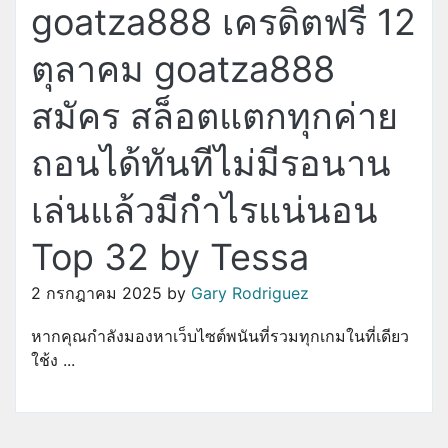
goatza888 เครดิตฟรี 12
ตุลาคม goatza888
สมัคร สล็อตแตกทุกค่าย
ถอนได้ทันทีไม่มีรอนาน
เล่นแล้วมีกำไรแน่นอน
Top 32 by Tessa
2 กรกฎาคม 2025
by
Gary Rodriguez
หากคุณกำลังมองหาเว็บไซต์พนันที่รวมทุกเกมในที่เดียว
ใช้ง ...