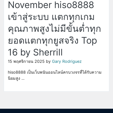
November hiso8888
เข้าสู่ระบบ แตกทุกเกม
คุณภาพสูงไม่มีขั้นต่ำทุก
ยอดแตกทุกยูสจริง Top
16 by Sherrill
15 พฤศจิกายน 2025
by
Gary Rodriguez
hiso8888 เป็นเว็บพนันออนไลน์ครบวงจรที่ได้รับความ
นิยมสูง ...