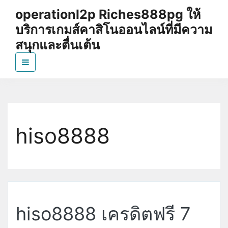
Skip
operationl2p Riches888pg ให้
to
บริการเกมส์คาสิโนออนไลน์ที่มีความ
the
content
สนุกและตื่นเต้น
https://operationl2p.com Sbfplay เป็นเว็บไซต์ที่น่า
สนใจสำหรับคนที่ชื่นชอบเกมส์คาสิโนออนไลน์
hiso8888
hiso8888 เครดิตฟรี 7