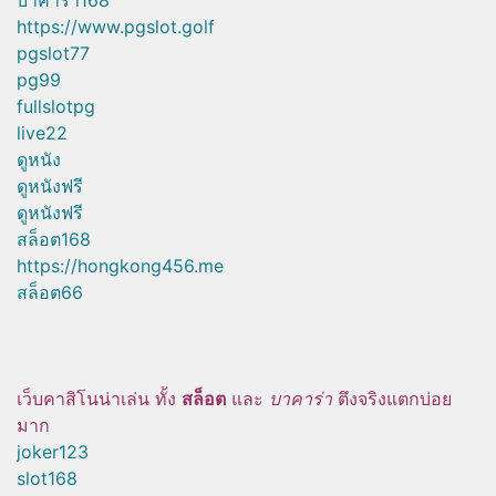
บาคาร่า168
https://www.pgslot.golf
pgslot77
pg99
fullslotpg
live22
ดูหนัง
ดูหนังฟรี
ดูหนังฟรี
สล็อต168
https://hongkong456.me
สล็อต66
เว็บคาสิโนน่าเล่น ทั้ง
สล็อต
และ
บาคาร่า
ตึงจริงแตกบ่อย
มาก
joker123
slot168