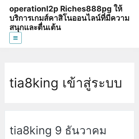
Skip
operationl2p Riches888pg ให้
to
บริการเกมส์คาสิโนออนไลน์ที่มีความ
the
content
สนุกและตื่นเต้น
https://operationl2p.com Sbfplay เป็นเว็บไซต์ที่น่า
สนใจสำหรับคนที่ชื่นชอบเกมส์คาสิโนออนไลน์
tia8king เข้าสู่ระบบ
tia8king 9 ธันวาคม