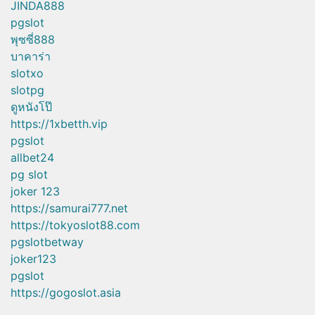
JINDA888
pgslot
พุซซี่888
บาคาร่า
slotxo
slotpg
ดูหนังโป๊
https://1xbetth.vip
pgslot
allbet24
pg slot
joker 123
https://samurai777.net
https://tokyoslot88.com
pgslotbetway
joker123
pgslot
https://gogoslot.asia