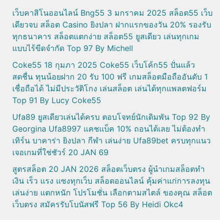
เว็บคาสิโนออนไลน์ Bng55 3 มกราคม 2025 สล็อต55 เว็บ
เดียวจบ สล็อต Casino ยิงปลา ฝากแรกของวัน 20% รองรับ
ทุกธนาคาร สล็อตแตกง่าย สล็อต55 ยูสเดียว เล่นทุกเกม
แบบไร้ขีดจำกัด Top 97 By Michell
Coke55 18 กุมภา 2025 Coke55 เว็บโค้ก55 ปั่นแล้ว
สดชื่น ทุนน้อยฝาก 20 รับ 100 ฟรี เกมสล็อตมือถืออันดับ 1
เชื่อถือได้ ไม่มีประวัติโกง เล่นสล็อต เล่นได้ทุกแพลตฟอร์ม
Top 91 By Lucy Coke55
Ufa89 ยูสเดียวเล่นได้ครบ ตอบโจทย์นักเดิมพัน Top 92 By
Georgina Ufa8997 แคชแบ็ค 10% ถอนได้เลย ไม่ต้องทำ
เทิร์น บาคาร่า ยิงปลา กีฬา เล่นง่าย Ufa89bet ครบทุกแนว
เจอเกมที่ใช่ชัวร์ 20 JAN 69
สูตรสล็อต 20 JAN 2026 สล็อตเว็บตรง ผู้นำเกมสล็อตทำ
เงิน เร็ว แรง แซงทุกเว็บ สล็อตออนไลน์ คุ้มค่าแก่การลงทุน
เล่นง่าย แตกหนัก โปรโมชั่น เลือกตามสไตล์ ของคุณ สล็อต
เว็บตรง สมัครรับโบนัสฟรี Top 56 By Heidi Okc4