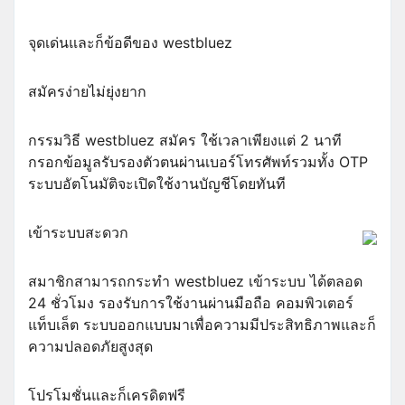
จุดเด่นและก็ข้อดีของ westbluez
สมัครง่ายไม่ยุ่งยาก
กรรมวิธี westbluez สมัคร ใช้เวลาเพียงแต่ 2 นาที
กรอกข้อมูลรับรองตัวตนผ่านเบอร์โทรศัพท์รวมทั้ง OTP
ระบบอัตโนมัติจะเปิดใช้งานบัญชีโดยทันที
เข้าระบบสะดวก
สมาชิกสามารถกระทำ westbluez เข้าระบบ ได้ตลอด
24 ชั่วโมง รองรับการใช้งานผ่านมือถือ คอมพิวเตอร์
แท็บเล็ต ระบบออกแบบมาเพื่อความมีประสิทธิภาพและก็
ความปลอดภัยสูงสุด
โปรโมชั่นและก็เครดิตฟรี