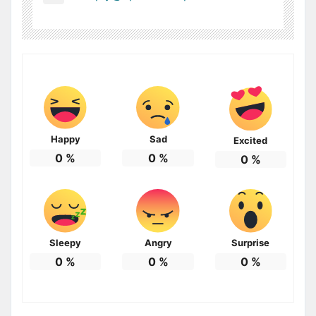
Happy
Sad
Excited
0
%
0
%
0
%
Sleepy
Angry
Surprise
0
%
0
%
0
%