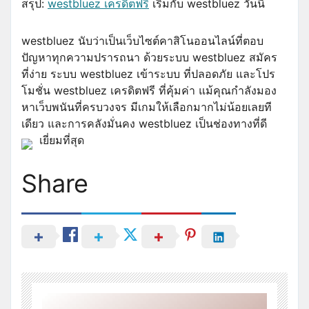
สรุป:
westbluez เครดิตฟรี
เริ่มกับ westbluez วันนี้
westbluez นับว่าเป็นเว็บไซต์คาสิโนออนไลน์ที่ตอบ
ปัญหาทุกความปรารถนา ด้วยระบบ westbluez สมัคร
ที่ง่าย ระบบ westbluez เข้าระบบ ที่ปลอดภัย และโปร
โมชั่น westbluez เครดิตฟรี ที่คุ้มค่า แม้คุณกำลังมอง
หาเว็บพนันที่ครบวงจร มีเกมให้เลือกมากไม่น้อยเลยที
เดียว และการคลังมั่นคง westbluez เป็นช่องทางที่ดี
เยี่ยมที่สุด
Share