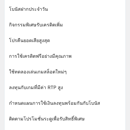
โบนัสฝากประจำวัน
กิจกรรมพิเศษรับเครดิตเพิ่ม
โปรคืนยอดเสียสูงสุด
การใช้เครดิตฟรีอย่างมีคุณภาพ
ใช้ทดลองเล่นเกมสล็อตใหม่ๆ
ลงทุนกับเกมที่มีค่า RTP สูง
กำหนดแผนการใช้เงินลงทุนพร้อมกันกับโบนัส
ติดตามโปรโมชั่นระดูเพื่อรับสิทธิ์พิเศษ