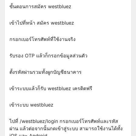
ขั้นตอนการสมัคร westbluez
เข้าไปที่หน้า สมัคร westbluez
กรอกเบอร์โทรศัพท์ที่ใช้งานจริง
รับรอง OTP แล้วก็กรอกข้อมูลส่วนตัว
ตั้งรหัสผ่านรวมทั้งผูกบัญชีธนาคาร
เข้าระบบแล้วก็รับ westbluez เครดิตฟรี
เข้าระบบ westbluez
ไปที่ /westbluez/login กรอกเบอร์โทรศัพท์และรหัส
ผ่าน แล้วต่อจากนั้นกดเข้าสู่ระบบ สามารถใช้งานได้ทั้ง
iOS และ Android