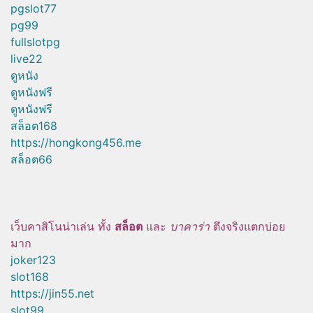
pgslot77
pg99
fullslotpg
live22
ดูหนัง
ดูหนังฟรี
ดูหนังฟรี
สล็อต168
https://hongkong456.me
สล็อต66
เว็บคาสิโนน่าเล่น ทั้ง
สล็อต
และ
บาคาร่า
ตึงจริงแตกบ่อย
มาก
joker123
slot168
https://jin55.net
slot99