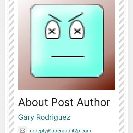
About Post Author
Gary Rodriguez
noreply@operationl2p.com