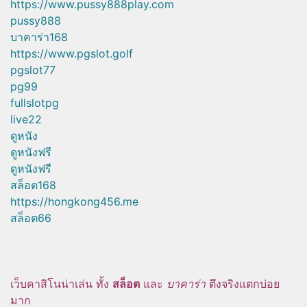
https://www.pussy888play.com
pussy888
บาคาร่า168
https://www.pgslot.golf
pgslot77
pg99
fullslotpg
live22
ดูหนัง
ดูหนังฟรี
ดูหนังฟรี
สล็อต168
https://hongkong456.me
สล็อต66
เว็บคาสิโนน่าเล่น ทั้ง
สล็อต
และ
บาคาร่า
ตึงจริงแตกบ่อย
มาก