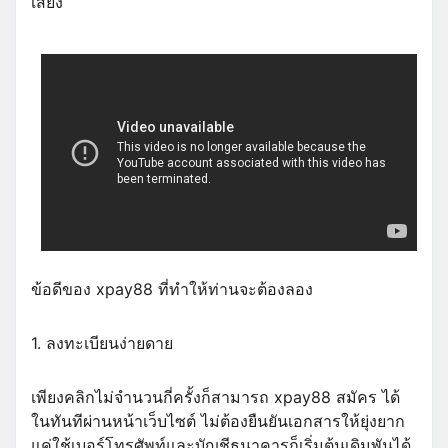
เสี่ยง
ข้อดีของ xpay88 ที่ทำให้ท่านจะต้องลอง
1. ลงทะเบียนง่ายดาย
เพียงคลิกไม่จำนวนกี่ครั้งก็สามารถ xpay88 สมัคร ได้
ในทันทีผ่านหน้าเว็บไซต์ ไม่ต้องยืนยันเอกสารให้ยุ่งยาก
แค่ใช้เบอร์โทรศัพท์และบัญชีธนาคารก็เริ่มต้นเดิมพันได้