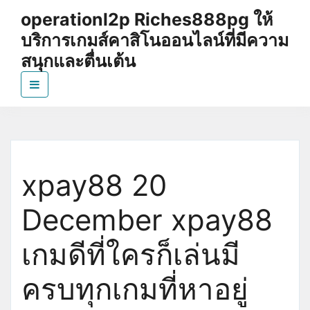
Skip
operationl2p Riches888pg ให้
to
บริการเกมส์คาสิโนออนไลน์ที่มีความ
the
content
สนุกและตื่นเต้น
https://operationl2p.com Sbfplay เป็นเว็บไซต์ที่น่า
สนใจสำหรับคนที่ชื่นชอบเกมส์คาสิโนออนไลน์
xpay88 20
December xpay88
เกมดีที่ใครก็เล่นมี
ครบทุกเกมที่หาอยู่